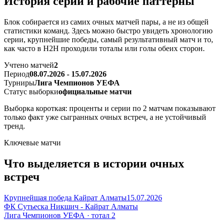
История серии и рабочие паттерны
Блок собирается из самих очных матчей пары, а не из общей
статистики команд. Здесь можно быстро увидеть хронологию
серии, крупнейшие победы, самый результативный матч и то,
как часто в H2H проходили тоталы или голы обеих сторон.
Учтено матчей
2
Период
08.07.2026 - 15.07.2026
Турниры
Лига Чемпионов УЕФА
Статус выборки
официальные матчи
Выборка короткая: проценты и серии по 2 матчам показывают
только факт уже сыгранных очных встреч, а не устойчивый
тренд.
Ключевые матчи
Что выделяется в истории очных
встреч
Крупнейшая победа Кайрат Алматы
15.07.2026
ФК Сутьеска Никшич - Кайрат Алматы
Лига Чемпионов УЕФА · тотал 2