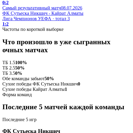
0:2
Самый результативный матч
08.07.2026
ФК Сутьеска Никшич - Кайрат Алматы
Лига Чемпионов УЕФА · тотал 3
1:2
Частоты по короткой выборке
Что произошло в уже сыгранных
очных матчах
ТБ 1.5
100%
ТБ 2.5
50%
ТБ 3.5
0%
Обе команды забьют
50%
Сухие победы ФК Сутьеска Никшич
0
Сухие победы Кайрат Алматы
1
Форма команд
Последние 5 матчей каждой команды
Последние 5 игр
ФК Сутьеска Никшич