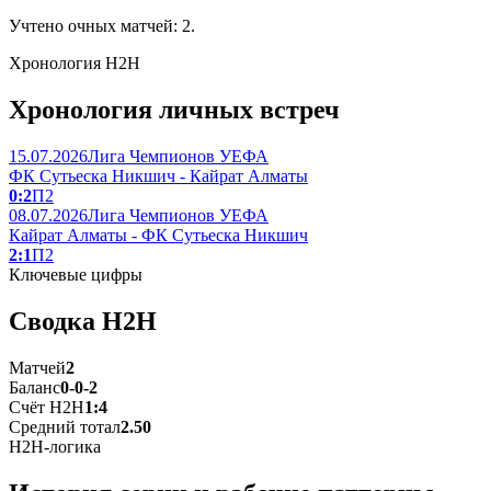
Учтено очных матчей: 2.
Хронология H2H
Хронология личных встреч
15.07.2026
Лига Чемпионов УЕФА
ФК Сутьеска Никшич - Кайрат Алматы
0:2
П2
08.07.2026
Лига Чемпионов УЕФА
Кайрат Алматы - ФК Сутьеска Никшич
2:1
П2
Ключевые цифры
Сводка H2H
Матчей
2
Баланс
0-0-2
Счёт H2H
1:4
Средний тотал
2.50
H2H-логика