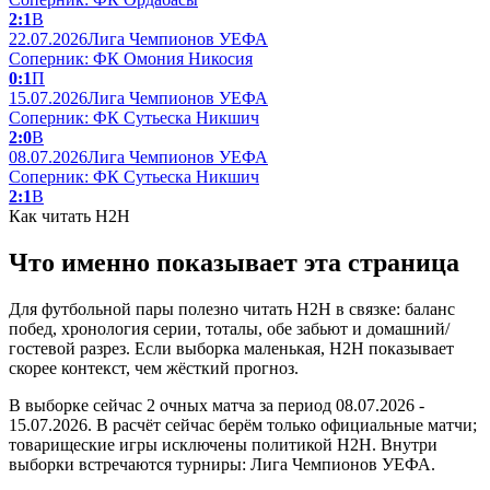
2:1
В
22.07.2026
Лига Чемпионов УЕФА
Соперник: ФК Омония Никосия
0:1
П
15.07.2026
Лига Чемпионов УЕФА
Соперник: ФК Сутьеска Никшич
2:0
В
08.07.2026
Лига Чемпионов УЕФА
Соперник: ФК Сутьеска Никшич
2:1
В
Как читать H2H
Что именно показывает эта страница
Для футбольной пары полезно читать H2H в связке: баланс
побед, хронология серии, тоталы, обе забьют и домашний/
гостевой разрез. Если выборка маленькая, H2H показывает
скорее контекст, чем жёсткий прогноз.
В выборке сейчас 2 очных матча за период 08.07.2026 -
15.07.2026. В расчёт сейчас берём только официальные матчи;
товарищеские игры исключены политикой H2H. Внутри
выборки встречаются турниры: Лига Чемпионов УЕФА.