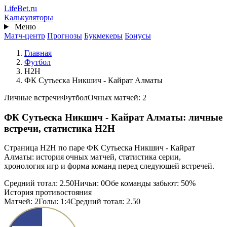
Перейти
Life
Bet
.ru
к
Калькуляторы
основному
Меню
содержанию
Матч-центр
Прогнозы
Букмекеры
Бонусы
Главная
Футбол
H2H
ФК Сутьеска Никшич - Кайрат Алматы
Личные встречи
Футбол
Очных матчей: 2
ФК Сутьеска Никшич - Кайрат Алматы: личные
встречи, статистика H2H
Страница H2H по паре ФК Сутьеска Никшич - Кайрат
Алматы: история очных матчей, статистика серии,
хронология игр и форма команд перед следующей встречей.
Средний тотал: 2.50
Ничьи: 0
Обе команды забьют: 50%
История противостояния
Матчей: 2
Голы: 1:4
Средний тотал: 2.50