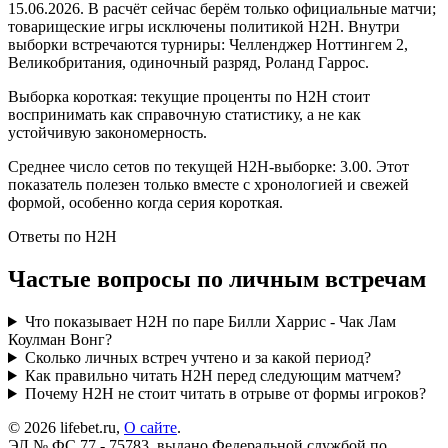
15.06.2026. В расчёт сейчас берём только официальные матчи;
товарищеские игры исключены политикой H2H. Внутри
выборки встречаются турниры: Челленджер Ноттингем 2,
Великобритания, одиночный разряд, Роланд Гаррос.
Выборка короткая: текущие проценты по H2H стоит
воспринимать как справочную статистику, а не как
устойчивую закономерность.
Среднее число сетов по текущей H2H-выборке: 3.00. Этот
показатель полезен только вместе с хронологией и свежей
формой, особенно когда серия короткая.
Ответы по H2H
Частые вопросы по личным встречам
Что показывает H2H по паре Билли Харрис - Чак Лам
Коулман Вонг?
Сколько личных встреч учтено и за какой период?
Как правильно читать H2H перед следующим матчем?
Почему H2H не стоит читать в отрыве от формы игроков?
© 2026 lifebet.ru,
О сайте
.
ЭЛ № ФС 77 - 75783, выдано Федеральной службой по