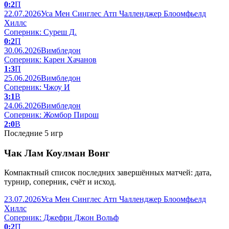
0:2
П
22.07.2026
Уса Мен Синглес Атп Чалленджер Блоомфьелд
Хиллс
Соперник: Суреш Д.
0:2
П
30.06.2026
Вимбледон
Соперник: Карен Хачанов
1:3
П
25.06.2026
Вимбледон
Соперник: Чжоу И
3:1
В
24.06.2026
Вимбледон
Соперник: Жомбор Пирош
2:0
В
Последние 5 игр
Чак Лам Коулман Вонг
Компактный список последних завершённых матчей: дата,
турнир, соперник, счёт и исход.
23.07.2026
Уса Мен Синглес Атп Чалленджер Блоомфьелд
Хиллс
Соперник: Джефри Джон Вольф
0:2
П