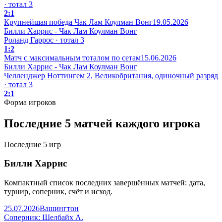
· тотал 3
2:1
Крупнейшая победа Чак Лам Коулман Вонг
19.05.2026
Билли Харрис - Чак Лам Коулман Вонг
Роланд Гаррос · тотал 3
1:2
Матч с максимальным тоталом по сетам
15.06.2026
Билли Харрис - Чак Лам Коулман Вонг
Челленджер Ноттингем 2, Великобритания, одиночный разряд
· тотал 3
2:1
Форма игроков
Последние 5 матчей каждого игрока
Последние 5 игр
Билли Харрис
Компактный список последних завершённых матчей: дата,
турнир, соперник, счёт и исход.
25.07.2026
Вашингтон
Соперник: Шелбайх А.