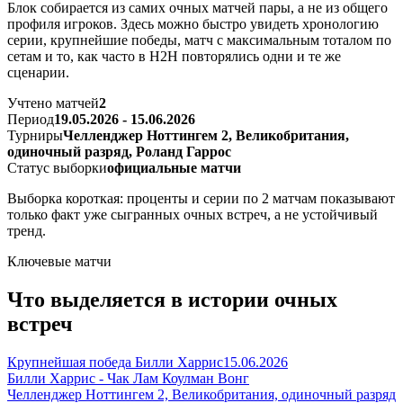
Блок собирается из самих очных матчей пары, а не из общего
профиля игроков. Здесь можно быстро увидеть хронологию
серии, крупнейшие победы, матч с максимальным тоталом по
сетам и то, как часто в H2H повторялись одни и те же
сценарии.
Учтено матчей
2
Период
19.05.2026 - 15.06.2026
Турниры
Челленджер Ноттингем 2, Великобритания,
одиночный разряд, Роланд Гаррос
Статус выборки
официальные матчи
Выборка короткая: проценты и серии по 2 матчам показывают
только факт уже сыгранных очных встреч, а не устойчивый
тренд.
Ключевые матчи
Что выделяется в истории очных
встреч
Крупнейшая победа Билли Харрис
15.06.2026
Билли Харрис - Чак Лам Коулман Вонг
Челленджер Ноттингем 2, Великобритания, одиночный разряд