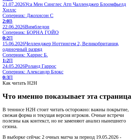
21.07.2026
Уса Мен Синглес Атп Чалленджер Блоомфьелд
Хиллс
Соперник: Джохнсон С
2:0
В
22.06.2026
Вимбледон
Соперник: БОРНА ГОЙО
0:2
П
15.06.2026
Челленджер Ноттингем 2, Великобритания,
одиночный разряд
Соперник: Харрис Б.
1:2
П
24.05.2026
Роланд Гаррос
Соперник: Александр Блокс
0:3
П
Как читать H2H
Что именно показывает эта страница
В теннисе H2H стоит читать осторожно: важны покрытие,
свежая форма и текущая версия игроков. Очные встречи
полезны как контекст, но не заменяют анализ нынешнего
сезона.
В выборке сейчас 2 очных матча за период 19.05.2026 -