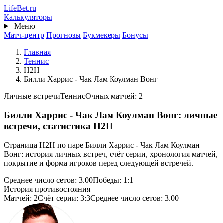
Перейти
Life
Bet
.ru
к
Калькуляторы
основному
Меню
содержанию
Матч-центр
Прогнозы
Букмекеры
Бонусы
Главная
Теннис
H2H
Билли Харрис - Чак Лам Коулман Вонг
Личные встречи
Теннис
Очных матчей: 2
Билли Харрис - Чак Лам Коулман Вонг: личные
встречи, статистика H2H
Страница H2H по паре Билли Харрис - Чак Лам Коулман
Вонг: история личных встреч, счёт серии, хронология матчей,
покрытие и форма игроков перед следующей встречей.
Среднее число сетов: 3.00
Победы: 1:1
История противостояния
Матчей: 2
Счёт серии: 3:3
Среднее число сетов: 3.00