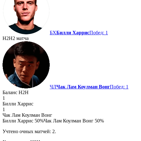
БХ
Билли Харрис
Побед: 1
H2H
2 матча
ЧЛ
Чак Лам Коулман Вонг
Побед: 1
Баланс H2H
1
Билли Харрис
1
Чак Лам Коулман Вонг
Билли Харрис 50%
Чак Лам Коулман Вонг 50%
Учтено очных матчей: 2.