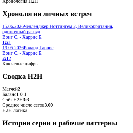
Хронология H2H
Хронология личных встреч
15.06.2026
Челленджер Ноттингем 2, Великобритания,
одиночный разряд
Вонг С. - Харрис Б.
1:2
1
19.05.2026
Роланд Гаррос
Вонг С. - Харрис Б.
2:1
2
Ключевые цифры
Сводка H2H
Матчей
2
Баланс
1-0-1
Счёт H2H
3:3
Среднее число сетов
3.00
H2H-логика
История серии и рабочие паттерны