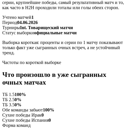
серии, крупнейшие победы, самый результативный матч и то,
как часто в H2H проходили тоталы или голы обеих сторон.
Учтено матчей
1
Период
04.06.2026
Турниры
Int. Товарищеский матчи
Статус выборки
официальные матчи
Выборка короткая: проценты и серии по 1 матчу показывают
только факт уже сыгранных очных встреч, а не устойчивый
тренд.
Частоты по короткой выборке
Что произошло в уже сыгранных
очных матчах
ТБ 1.5
100%
ТБ 2.5
0%
ТБ 3.5
0%
Обе команды забьют
100%
Сухие победы Ирак
0
Сухие победы Испания
0
Форма команд