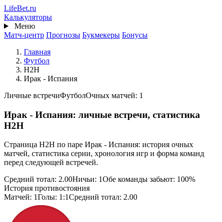
Перейти
Life
Bet
.ru
к
Калькуляторы
основному
Меню
содержанию
Матч-центр
Прогнозы
Букмекеры
Бонусы
Главная
Футбол
H2H
Ирак - Испания
Личные встречи
Футбол
Очных матчей: 1
Ирак - Испания: личные встречи, статистика
H2H
Страница H2H по паре Ирак - Испания: история очных
матчей, статистика серии, хронология игр и форма команд
перед следующей встречей.
Средний тотал: 2.00
Ничьи: 1
Обе команды забьют: 100%
История противостояния
Матчей: 1
Голы: 1:1
Средний тотал: 2.00