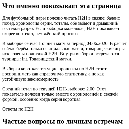
Что именно показывает эта страница
Для футбольной пары полезно читать H2H в связке: баланс
побед, хронология серии, тоталы, обе забьют и домашний/
гостевой разрез. Если выборка маленькая, H2H показывает
скорее контекст, чем жёсткий прогноз.
В выборке сейчас 1 очный матч за период 04.06.2026. В расчёт
сейчас берём только официальные матчи; товарищеские игры
исключены политикой H2H. Внутри выборки встречаются
турниры: Int. Товарищеский матчи.
Выборка короткая: текущие проценты по H2H стоит
воспринимать как справочную статистику, а не как
устойчивую закономерность.
Средний тотал по текущей H2H-выборке: 2.00. Этот
показатель полезен только вместе с хронологией и свежей
формой, особенно когда серия короткая.
Ответы по H2H
Частые вопросы по личным встречам