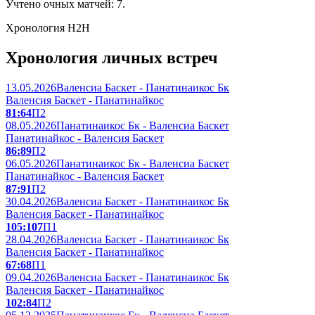
Учтено очных матчей: 7.
Хронология H2H
Хронология личных встреч
13.05.2026
Валенсиа Баскет - Панатинаикос Бк
Валенсия Баскет - Панатинайкос
81:64
П2
08.05.2026
Панатинаикос Бк - Валенсиа Баскет
Панатинайкос - Валенсия Баскет
86:89
П2
06.05.2026
Панатинаикос Бк - Валенсиа Баскет
Панатинайкос - Валенсия Баскет
87:91
П2
30.04.2026
Валенсиа Баскет - Панатинаикос Бк
Валенсия Баскет - Панатинайкос
105:107
П1
28.04.2026
Валенсиа Баскет - Панатинаикос Бк
Валенсия Баскет - Панатинайкос
67:68
П1
09.04.2026
Валенсиа Баскет - Панатинаикос Бк
Валенсия Баскет - Панатинайкос
102:84
П2