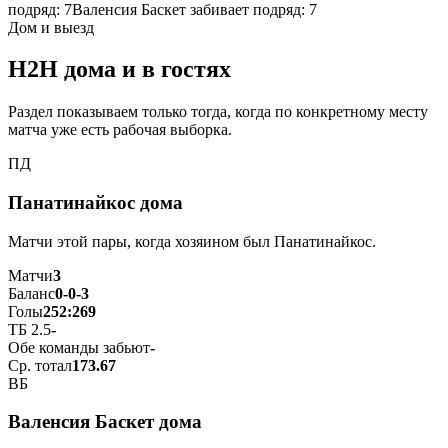
подряд: 7
Валенсия Баскет забивает подряд: 7
Дом и выезд
H2H дома и в гостях
Раздел показываем только тогда, когда по конкретному месту
матча уже есть рабочая выборка.
ПД
Панатинайкос дома
Матчи этой пары, когда хозяином был Панатинайкос.
Матчи
3
Баланс
0-0-3
Голы
252:269
ТБ 2.5
-
Обе команды забьют
-
Ср. тотал
173.67
ВБ
Валенсия Баскет дома