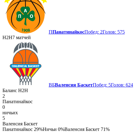
П
Панатинайкос
Побед: 2
Голов: 575
H2H
7 матчей
ВБ
Валенсия Баскет
Побед: 5
Голов: 624
Баланс H2H
2
Панатинайкос
0
ничьих
5
Валенсия Баскет
Панатинайкос 29%
Ничьи 0%
Валенсия Баскет 71%