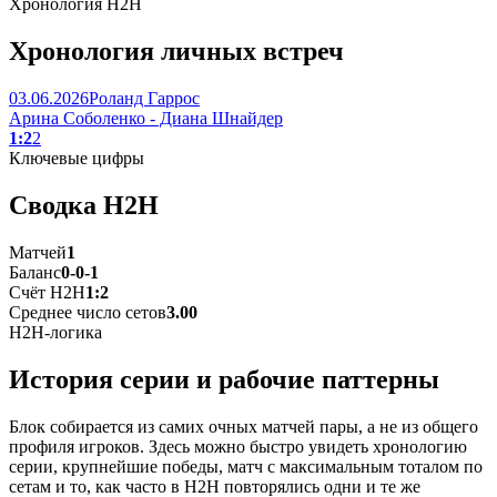
Хронология H2H
Хронология личных встреч
03.06.2026
Роланд Гаррос
Арина Соболенко - Диана Шнайдер
1:2
2
Ключевые цифры
Сводка H2H
Матчей
1
Баланс
0-0-1
Счёт H2H
1:2
Среднее число сетов
3.00
H2H-логика
История серии и рабочие паттерны
Блок собирается из самих очных матчей пары, а не из общего
профиля игроков. Здесь можно быстро увидеть хронологию
серии, крупнейшие победы, матч с максимальным тоталом по
сетам и то, как часто в H2H повторялись одни и те же