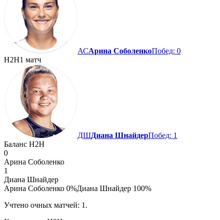
АС
Арина Соболенко
Побед: 0
H2H
1 матч
ДШ
Диана Шнайдер
Побед: 1
Баланс H2H
0
Арина Соболенко
1
Диана Шнайдер
Арина Соболенко 0%
Диана Шнайдер 100%
Учтено очных матчей: 1.