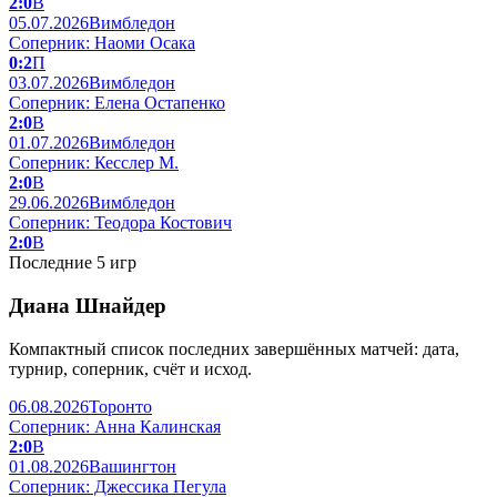
2:0
В
05.07.2026
Вимбледон
Соперник: Наоми Осака
0:2
П
03.07.2026
Вимбледон
Соперник: Елена Остапенко
2:0
В
01.07.2026
Вимбледон
Соперник: Кесслер М.
2:0
В
29.06.2026
Вимбледон
Соперник: Теодора Костович
2:0
В
Последние 5 игр
Диана Шнайдер
Компактный список последних завершённых матчей: дата,
турнир, соперник, счёт и исход.
06.08.2026
Торонто
Соперник: Анна Калинская
2:0
В
01.08.2026
Вашингтон
Соперник: Джессика Пегула