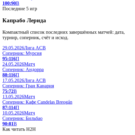
100:90
В
Последние 5 игр
Капрабо Лерида
Компактный список последних завершённых матчей: дата,
турнир, соперник, счёт и исход.
29.05.2026
Лига ACB
Соперник: Мурсия
95:116
П
24.05.2026
Матч
Соперник: Андорра
88:116
П
17.05.2026
Лига ACB
Соперник: Гран Канария
75:72
В
13.05.2026
Матч
Соперник: Кафе Candelas Breogán
87:114
П
10.05.2026
Матч
Соперник: Бильбао
90:81
В
Как читать H2H