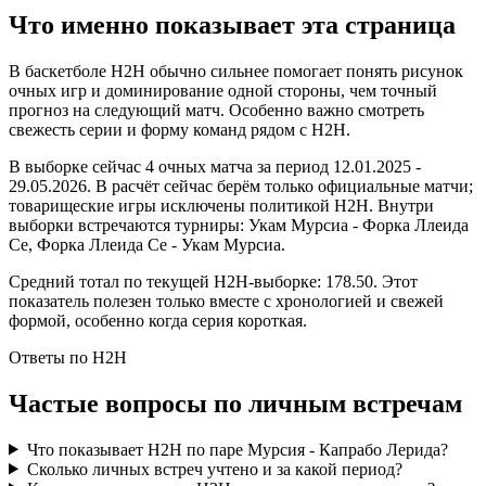
Что именно показывает эта страница
В баскетболе H2H обычно сильнее помогает понять рисунок
очных игр и доминирование одной стороны, чем точный
прогноз на следующий матч. Особенно важно смотреть
свежесть серии и форму команд рядом с H2H.
В выборке сейчас 4 очных матча за период 12.01.2025 -
29.05.2026. В расчёт сейчас берём только официальные матчи;
товарищеские игры исключены политикой H2H. Внутри
выборки встречаются турниры: Укам Мурсиа - Форка Ллеида
Се, Форка Ллеида Се - Укам Мурсиа.
Средний тотал по текущей H2H-выборке: 178.50. Этот
показатель полезен только вместе с хронологией и свежей
формой, особенно когда серия короткая.
Ответы по H2H
Частые вопросы по личным встречам
Что показывает H2H по паре Мурсия - Капрабо Лерида?
Сколько личных встреч учтено и за какой период?