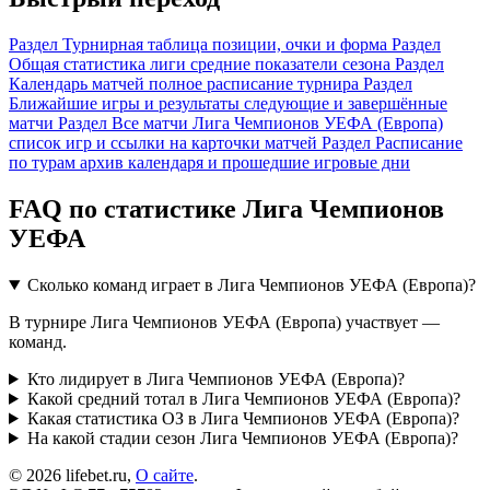
Раздел
Турнирная таблица
позиции, очки и форма
Раздел
Общая статистика лиги
средние показатели сезона
Раздел
Календарь матчей
полное расписание турнира
Раздел
Ближайшие игры и результаты
следующие и завершённые
матчи
Раздел
Все матчи Лига Чемпионов УЕФА (Европа)
список игр и ссылки на карточки матчей
Раздел
Расписание
по турам
архив календаря и прошедшие игровые дни
FAQ по статистике Лига Чемпионов
УЕФА
Сколько команд играет в Лига Чемпионов УЕФА (Европа)?
В турнире Лига Чемпионов УЕФА (Европа) участвует —
команд.
Кто лидирует в Лига Чемпионов УЕФА (Европа)?
Какой средний тотал в Лига Чемпионов УЕФА (Европа)?
Какая статистика ОЗ в Лига Чемпионов УЕФА (Европа)?
На какой стадии сезон Лига Чемпионов УЕФА (Европа)?
© 2026 lifebet.ru,
О сайте
.