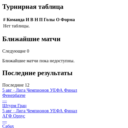
Турнирная таблица
#
Команда
И
В
Н
П
Голы
О
Форма
Нет таблицы.
Ближайшие матчи
Следующие 0
Ближайшие матчи пока недоступны.
Последние результаты
Последние 12
5 авг · Лига Чемпионов УЕФА
Финал
Фенербахче
—
Штурм Грац
5 авг · Лига Чемпионов УЕФА
Финал
АГФ Орхус
—
Сабах