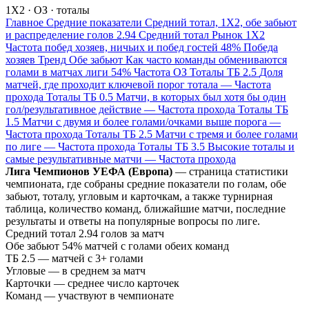
1X2 · ОЗ · тоталы
Главное
Средние показатели
Средний тотал, 1X2, обе забьют
и распределение голов
2.94
Средний тотал
Рынок
1X2
Частота побед хозяев, ничьих и побед гостей
48%
Победа
хозяев
Тренд
Обе забьют
Как часто команды обмениваются
голами в матчах лиги
54%
Частота ОЗ
Тоталы
ТБ 2.5
Доля
матчей, где проходит ключевой порог тотала
—
Частота
прохода
Тоталы
ТБ 0.5
Матчи, в которых был хотя бы один
гол/результативное действие
—
Частота прохода
Тоталы
ТБ
1.5
Матчи с двумя и более голами/очками выше порога
—
Частота прохода
Тоталы
ТБ 2.5
Матчи с тремя и более голами
по лиге
—
Частота прохода
Тоталы
ТБ 3.5
Высокие тоталы и
самые результативные матчи
—
Частота прохода
Лига Чемпионов УЕФА (Европа)
— страница статистики
чемпионата, где собраны средние показатели по голам, обе
забьют, тоталу, угловым и карточкам, а также турнирная
таблица, количество команд, ближайшие матчи, последние
результаты и ответы на популярные вопросы по лиге.
Средний тотал
2.94
голов за матч
Обе забьют
54%
матчей с голами обеих команд
ТБ 2.5
—
матчей с 3+ голами
Угловые
—
в среднем за матч
Карточки
—
среднее число карточек
Команд
—
участвуют в чемпионате