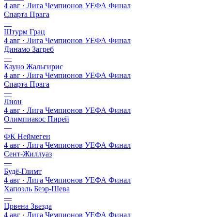
4 авг · Лига Чемпионов УЕФА
Финал
Спарта Прага
—
Штурм Грац
4 авг · Лига Чемпионов УЕФА
Финал
Динамо Загреб
—
Кауно Жальгирис
4 авг · Лига Чемпионов УЕФА
Финал
Спарта Прага
—
Лион
4 авг · Лига Чемпионов УЕФА
Финал
Олимпиакос Пирей
—
ФК Неймеген
4 авг · Лига Чемпионов УЕФА
Финал
Сент-Жиллуаз
—
Будё-Глимт
4 авг · Лига Чемпионов УЕФА
Финал
Хапоэль Беэр-Шева
—
Црвена Звезда
4 авг · Лига Чемпионов УЕФА
Финал