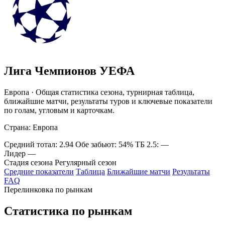
Лига Чемпионов УЕФА
Европа · Общая статистика сезона, турнирная таблица,
ближайшие матчи, результаты туров и ключевые показатели
по голам, угловым и карточкам.
Страна: Европа
Средний тотал: 2.94
Обе забьют: 54%
ТБ 2.5: —
Лидер
—
Стадия сезона
Регулярный сезон
Средние показатели
Таблица
Ближайшие матчи
Результаты
FAQ
Перелинковка по рынкам
Статистика по рынкам