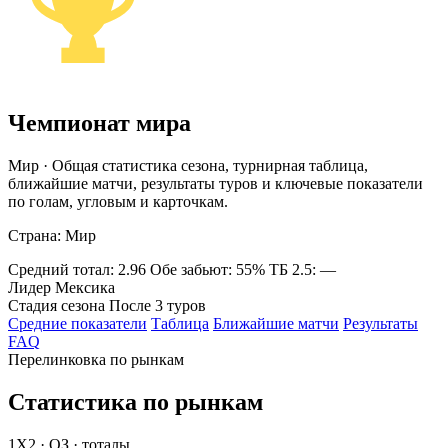
Чемпионат мира
Мир · Общая статистика сезона, турнирная таблица,
ближайшие матчи, результаты туров и ключевые показатели
по голам, угловым и карточкам.
Страна: Мир
Средний тотал: 2.96
Обе забьют: 55%
ТБ 2.5: —
Лидер
Мексика
Стадия сезона
После 3 туров
Средние показатели
Таблица
Ближайшие матчи
Результаты
FAQ
Перелинковка по рынкам
Статистика по рынкам
1X2 · ОЗ · тоталы