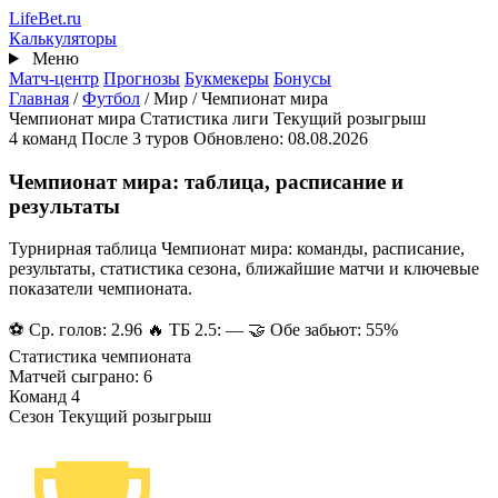
Перейти
Life
Bet
.ru
к
Калькуляторы
основному
Меню
содержанию
Матч-центр
Прогнозы
Букмекеры
Бонусы
Главная
/
Футбол
/
Мир
/
Чемпионат мира
Чемпионат мира
Статистика лиги
Текущий розыгрыш
4 команд
После 3 туров
Обновлено: 08.08.2026
Чемпионат мира: таблица, расписание и
результаты
Турнирная таблица Чемпионат мира: команды, расписание,
результаты, статистика сезона, ближайшие матчи и ключевые
показатели чемпионата.
⚽ Ср. голов: 2.96
🔥 ТБ 2.5: —
🤝 Обе забьют: 55%
Статистика чемпионата
Матчей сыграно: 6
Команд
4
Сезон
Текущий розыгрыш