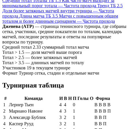
Средний тотал
Тоталы
ТБ 1.5
Как часто матч выходит за
минимальный порог тотала
—
Частота прохода
Тренд
ТБ 2.5
Доля более затяжных матчей внутри турнира
—
Частота
прохода
Длина матча
ТБ 3.5
Матчи с повышенным общим
тоталом и более длинным сценарием
—
Частота прохода
Дженева (ATP)
— страница теннисного турнира, где собраны
сетка, участники, средние показатели по тоталам, календарь
матчей, последние результаты и ответы на популярные
вопросы по турниру.
Средний тотал
2.33
суммарный тотал матча
Тотал > 1.5
—
доля матчей выше порога
Тотал > 2.5
—
более затяжных матчей
Тотал > 3.5
—
длинных матчей по тоталу
Участников
19
в текущем турнире
Формат
Турнир
сетка, стадии и отдельные матчи
Турнирная таблица
#
Команда
И
В
Н
П
Голы
О
Форма
1
Лернер Тьен
4
4
0
В
В
В
В
2
Мариано Навоне
4
3
1
В
В
В
П
3
Александр Бублик
3
2
1
В
В
П
4
Каспер Рууд
3
2
1
В
В
П