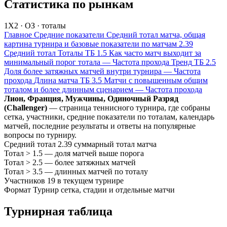
Статистика по рынкам
1X2 · ОЗ · тоталы
Главное
Средние показатели
Средний тотал матча, общая
картина турнира и базовые показатели по матчам
2.39
Средний тотал
Тоталы
ТБ 1.5
Как часто матч выходит за
минимальный порог тотала
—
Частота прохода
Тренд
ТБ 2.5
Доля более затяжных матчей внутри турнира
—
Частота
прохода
Длина матча
ТБ 3.5
Матчи с повышенным общим
тоталом и более длинным сценарием
—
Частота прохода
Лион, Франция, Мужчины, Одиночный Разряд
(Challenger)
— страница теннисного турнира, где собраны
сетка, участники, средние показатели по тоталам, календарь
матчей, последние результаты и ответы на популярные
вопросы по турниру.
Средний тотал
2.39
суммарный тотал матча
Тотал > 1.5
—
доля матчей выше порога
Тотал > 2.5
—
более затяжных матчей
Тотал > 3.5
—
длинных матчей по тоталу
Участников
19
в текущем турнире
Формат
Турнир
сетка, стадии и отдельные матчи
Турнирная таблица