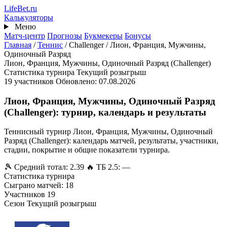
Перейти
Life
Bet
.ru
к
Калькуляторы
основному
Меню
содержанию
Матч-центр
Прогнозы
Букмекеры
Бонусы
Главная
/
Теннис
/
Challenger
/
Лион, Франция, Мужчины,
Одиночный Разряд
Лион, Франция, Мужчины, Одиночный Разряд (Challenger)
Статистика турнира
Текущий розыгрыш
19 участников
Обновлено: 07.08.2026
Лион, Франция, Мужчины, Одиночный Разряд
(Challenger): турнир, календарь и результаты
Теннисный турнир Лион, Франция, Мужчины, Одиночный
Разряд (Challenger): календарь матчей, результаты, участники,
стадии, покрытие и общие показатели турнира.
🎾 Средний тотал: 2.39
🔥 ТБ 2.5: —
Статистика турнира
Сыграно матчей: 18
Участников
19
Сезон
Текущий розыгрыш