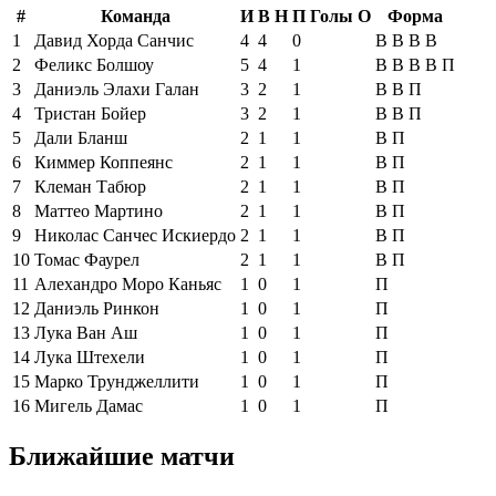
#
Команда
И
В
Н
П
Голы
О
Форма
1
Давид Хорда Санчис
4
4
0
В
В
В
В
2
Феликс Болшоу
5
4
1
В
В
В
В
П
3
Даниэль Элахи Галан
3
2
1
В
В
П
4
Тристан Бойер
3
2
1
В
В
П
5
Дали Бланш
2
1
1
В
П
6
Киммер Коппеянс
2
1
1
В
П
7
Клеман Табюр
2
1
1
В
П
8
Маттео Мартино
2
1
1
В
П
9
Николас Санчес Искиердо
2
1
1
В
П
10
Томас Фаурел
2
1
1
В
П
11
Алехандро Моро Каньяс
1
0
1
П
12
Даниэль Ринкон
1
0
1
П
13
Лука Ван Аш
1
0
1
П
14
Лука Штехели
1
0
1
П
15
Марко Трунджеллити
1
0
1
П
16
Мигель Дамас
1
0
1
П
Ближайшие матчи