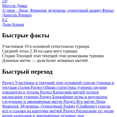
2:0
Мигель Дамас
11 июн · Лион, Франция, мужчины, одиночный разряд
Финал
Даниэль Ринкон
0:2
Дали Бланш
Быстрые факты
Участников
19
в основной сетке/списке турнира
Средний тотал
2.39
на один матч турнира
Стадия
Текущий этап
текущий этап розыгрыша турнира
Длинные матчи
—
доля более затяжных матчей
Быстрый переход
Раздел
Участники и текущий этап
основной список турнира и
текущая стадия
Раздел
Общая статистика турнира
средние
показатели и тоталы
Раздел
Календарь матчей
полное
расписание турнира
Раздел
Ближайшие игры и результаты
следующие и завершённые матчи
Раздел
Все матчи Лион,
Франция, Мужчины, Одиночный Разряд (Challenger)
список
игр и ссылки на карточки матчей
Раздел
Расписание по датам
архив календаря и завершённые игровые дни