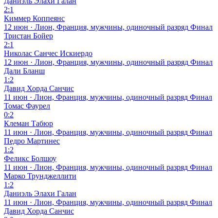
Даниэль Элахи Галан
2:1
Киммер Коппеянс
12 июн · Лион, Франция, мужчины, одиночный разряд
Финал
Тристан Бойер
2:1
Николас Санчес Искиердо
12 июн · Лион, Франция, мужчины, одиночный разряд
Финал
Дали Бланш
1:2
Давид Хорда Санчис
11 июн · Лион, Франция, мужчины, одиночный разряд
Финал
Томас Фаурел
0:2
Клеман Табюр
11 июн · Лион, Франция, мужчины, одиночный разряд
Финал
Педро Мартинес
1:2
Феликс Болшоу
11 июн · Лион, Франция, мужчины, одиночный разряд
Финал
Марко Трунджеллити
1:2
Даниэль Элахи Галан
11 июн · Лион, Франция, мужчины, одиночный разряд
Финал
Давид Хорда Санчис