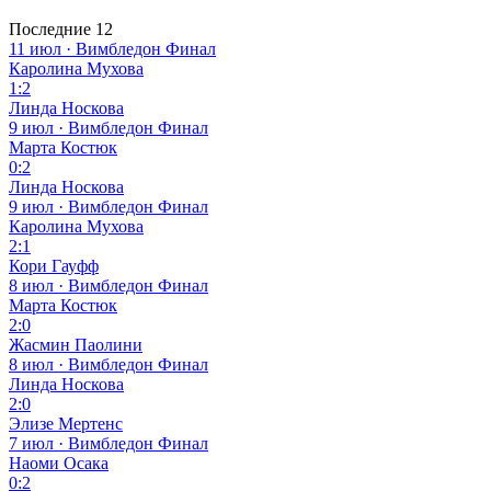
Последние 12
11 июл · Вимбледон
Финал
Каролина Мухова
1:2
Линда Носкова
9 июл · Вимбледон
Финал
Марта Костюк
0:2
Линда Носкова
9 июл · Вимбледон
Финал
Каролина Мухова
2:1
Кори Гауфф
8 июл · Вимбледон
Финал
Марта Костюк
2:0
Жасмин Паолини
8 июл · Вимбледон
Финал
Линда Носкова
2:0
Элизе Мертенс
7 июл · Вимбледон
Финал
Наоми Осака
0:2