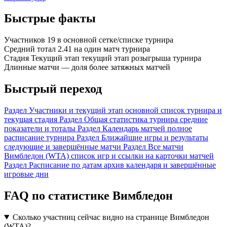
Быстрые факты
Участников
19
в основной сетке/списке турнира
Средний тотал
2.41
на один матч турнира
Стадия
Текущий этап
текущий этап розыгрыша турнира
Длинные матчи
—
доля более затяжных матчей
Быстрый переход
Раздел
Участники и текущий этап
основной список турнира и
текущая стадия
Раздел
Общая статистика турнира
средние
показатели и тоталы
Раздел
Календарь матчей
полное
расписание турнира
Раздел
Ближайшие игры и результаты
следующие и завершённые матчи
Раздел
Все матчи
Вимбледон (WTA)
список игр и ссылки на карточки матчей
Раздел
Расписание по датам
архив календаря и завершённые
игровые дни
FAQ по статистике Вимбледон
Сколько участниц сейчас видно на странице Вимбледон
(WTA)?