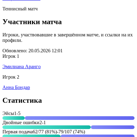
Теннисный матч
Участники матча
Игроки, участвовавшие в завершённом матче, и ссылки на их
профили.
Обновлено: 20.05.2026 12:01
Игрок 1
Эмилиана Аранго
Игрок 2
Анна Бондар
Статистика
Эйсы
1
-
5
Двойные ошибки
2
-
1
Первая подача
62/77 (81%)
-
79/107 (74%)