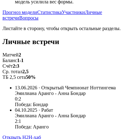
модель усилила вес формы.
Прогноз модели
Статистика
Участники
Личные
встречи
Вопросы
Листайте в сторону, чтобы открыть остальные разделы.
Личные встречи
Матчей
2
Баланс
1-1
Счёт
2:3
Ср. тотал
2,5
ТБ 2,5 сета
50%
13.06.2026 · Открытый Чемпионат Ноттингема
Эмилиана Аранго - Анна Бондар
0:2
Победа: Бондар
04.10.2025 · Рабат
Эмилиана Аранго - Анна Бондар
2:1
Победа: Аранго
Открыть H2H-хаб