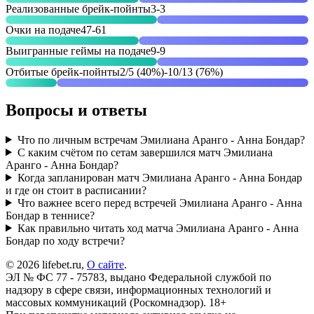
Реализованные брейк-пойнты
3
-
3
Очки на подаче
47
-
61
Выигранные геймы на подаче
9
-
9
Отбитые брейк-пойнты
2/5 (40%)
-
10/13 (76%)
Вопросы и ответы
Что по личным встречам Эмилиана Аранго - Анна Бондар?
С каким счётом по сетам завершился матч Эмилиана
Аранго - Анна Бондар?
Когда запланирован матч Эмилиана Аранго - Анна Бондар
и где он стоит в расписании?
Что важнее всего перед встречей Эмилиана Аранго - Анна
Бондар в теннисе?
Как правильно читать ход матча Эмилиана Аранго - Анна
Бондар по ходу встречи?
© 2026 lifebet.ru,
О сайте
.
ЭЛ № ФС 77 - 75783, выдано Федеральной службой по
надзору в сфере связи, информационных технологий и
массовых коммуникаций (Роскомнадзор). 18+