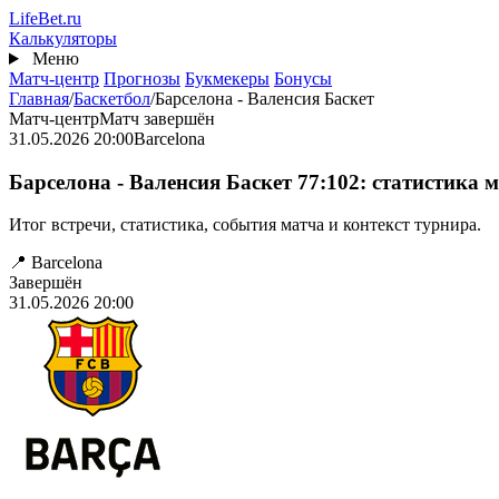
Перейти
Life
Bet
.ru
к
Калькуляторы
основному
Меню
содержанию
Матч-центр
Прогнозы
Букмекеры
Бонусы
Главная
/
Баскетбол
/
Барселона - Валенсия Баскет
Матч-центр
Матч завершён
31.05.2026 20:00
Barcelona
Барселона - Валенсия Баскет 77:102: статистика м
Итог встречи, статистика, события матча и контекст турнира.
📍 Barcelona
Завершён
31.05.2026 20:00