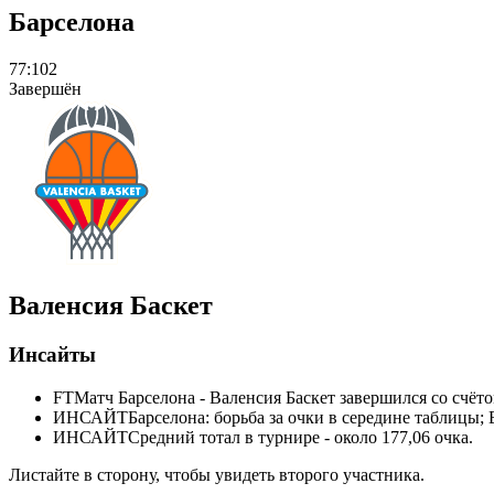
Барселона
77:102
Завершён
Валенсия Баскет
Инсайты
FT
Матч Барселона - Валенсия Баскет завершился со счёто
ИНСАЙТ
Барселона: борьба за очки в середине таблицы; 
ИНСАЙТ
Средний тотал в турнире - около 177,06 очка.
Листайте в сторону, чтобы увидеть второго участника.