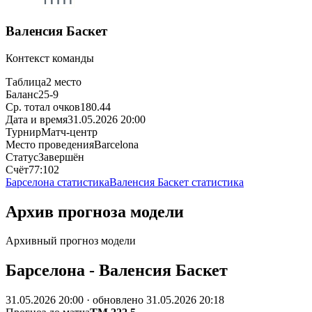
Валенсия Баскет
Контекст команды
Таблица
2 место
Баланс
25-9
Ср. тотал очков
180.44
Дата и время
31.05.2026 20:00
Турнир
Матч-центр
Место проведения
Barcelona
Статус
Завершён
Счёт
77:102
Барселона статистика
Валенсия Баскет статистика
Архив прогноза модели
Архивный прогноз модели
Барселона - Валенсия Баскет
31.05.2026 20:00 · обновлено 31.05.2026 20:18