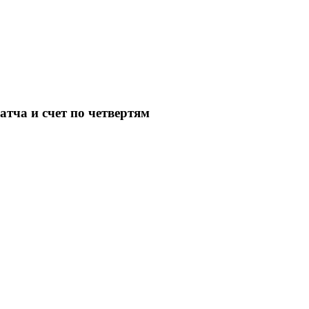
атча и счет по четвертям