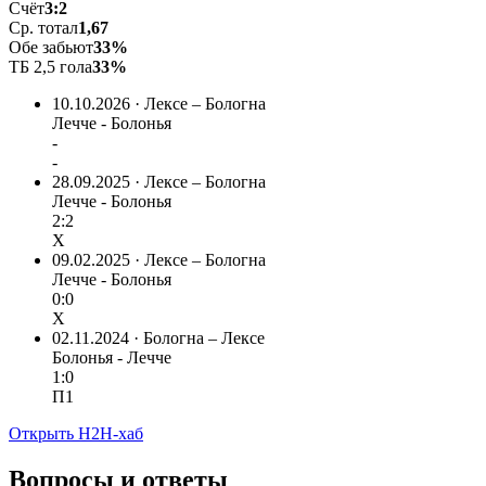
Счёт
3:2
Ср. тотал
1,67
Обе забьют
33%
ТБ 2,5 гола
33%
10.10.2026 · Лексе – Бологна
Лечче - Болонья
-
-
28.09.2025 · Лексе – Бологна
Лечче - Болонья
2:2
X
09.02.2025 · Лексе – Бологна
Лечче - Болонья
0:0
X
02.11.2024 · Бологна – Лексе
Болонья - Лечче
1:0
П1
Открыть H2H-хаб
Вопросы и ответы