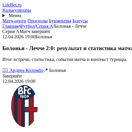
Перейти
Life
Bet
.ru
к
Калькуляторы
основному
Меню
содержанию
Матч-центр
Прогнозы
Букмекеры
Бонусы
Главная
/
Футбол
/
Серия А
/
Болонья - Лечче
Серия А
Матч завершён
12.04.2026 19:00
Болонья
Болонья - Лечче 2:0: результат и статистика матч
Итог встречи, статистика, события матча и контекст турнира.
👨‍⚖️ Андреа Коломбо
📍 Болонья
Завершён
12.04.2026 19:00