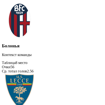
Болонья
Контекст команды
Таблица
8 место
Очки
56
Ср. тотал голов
2.56