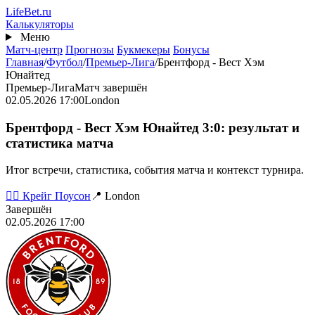
Перейти
Life
Bet
.ru
к
Калькуляторы
основному
Меню
содержанию
Матч-центр
Прогнозы
Букмекеры
Бонусы
Главная
/
Футбол
/
Премьер-Лига
/
Брентфорд - Вест Хэм
Юнайтед
Премьер-Лига
Матч завершён
02.05.2026 17:00
London
Брентфорд - Вест Хэм Юнайтед 3:0: результат и
статистика матча
Итог встречи, статистика, события матча и контекст турнира.
👨‍⚖️ Крейг Поусон
📍 London
Завершён
02.05.2026 17:00