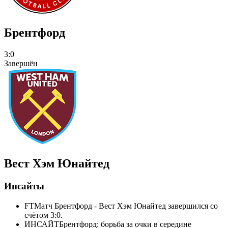
Брентфорд
3:0
Завершён
Вест Хэм Юнайтед
Инсайты
FT
Матч Брентфорд - Вест Хэм Юнайтед завершился со
счётом 3:0.
ИНСАЙТ
Брентфорд: борьба за очки в середине