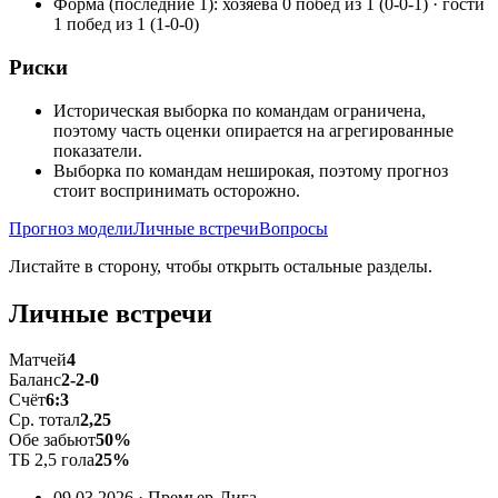
Форма (последние 1): хозяева 0 побед из 1 (0-0-1) · гости
1 побед из 1 (1-0-0)
Риски
Историческая выборка по командам ограничена,
поэтому часть оценки опирается на агрегированные
показатели.
Выборка по командам неширокая, поэтому прогноз
стоит воспринимать осторожно.
Прогноз модели
Личные встречи
Вопросы
Листайте в сторону, чтобы открыть остальные разделы.
Личные встречи
Матчей
4
Баланс
2-2-0
Счёт
6:3
Ср. тотал
2,25
Обе забьют
50%
ТБ 2,5 гола
25%
09.03.2026 · Премьер-Лига