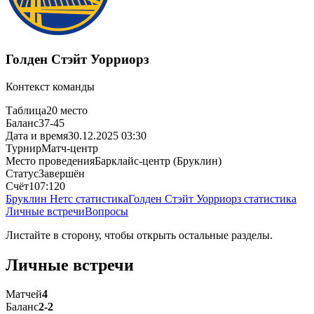
Голден Стэйт Уорриорз
Контекст команды
Таблица
20 место
Баланс
37-45
Дата и время
30.12.2025 03:30
Турнир
Матч-центр
Место проведения
Барклайс-центр (Бруклин)
Статус
Завершён
Счёт
107:120
Бруклин Нетс статистика
Голден Стэйт Уорриорз статистика
Личные встречи
Вопросы
Листайте в сторону, чтобы открыть остальные разделы.
Личные встречи
Матчей
4
Баланс
2-2