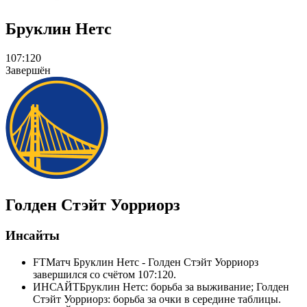
Бруклин Нетс
107:120
Завершён
Голден Стэйт Уорриорз
Инсайты
FT
Матч Бруклин Нетс - Голден Стэйт Уорриорз
завершился со счётом 107:120.
ИНСАЙТ
Бруклин Нетс: борьба за выживание; Голден
Стэйт Уорриорз: борьба за очки в середине таблицы.