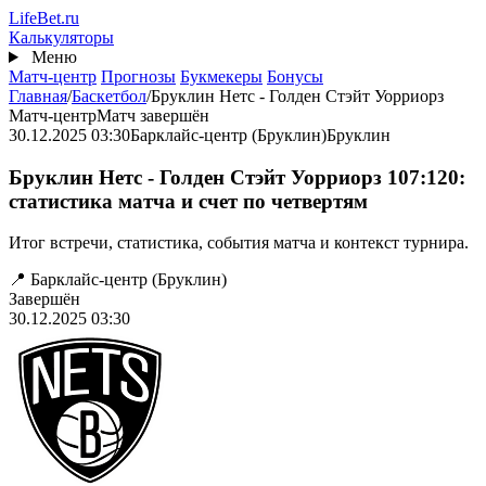
Перейти
Life
Bet
.ru
к
Калькуляторы
основному
Меню
содержанию
Матч-центр
Прогнозы
Букмекеры
Бонусы
Главная
/
Баскетбол
/
Бруклин Нетс - Голден Стэйт Уорриорз
Матч-центр
Матч завершён
30.12.2025 03:30
Барклайс-центр (Бруклин)
Бруклин
Бруклин Нетс - Голден Стэйт Уорриорз 107:120:
статистика матча и счет по четвертям
Итог встречи, статистика, события матча и контекст турнира.
📍 Барклайс-центр (Бруклин)
Завершён
30.12.2025 03:30