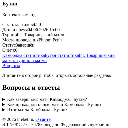
Бутан
Контекст команды
Ср. тотал голов
4.50
Дата и время
04.06.2026 15:00
Турнир
Int. Товарищеский матчи
Место проведения
Phnom Penh
Статус
Завершён
Счёт
4:0
Камбоджа статистика
Бутан статистика
Int. Товарищеский
матчи: турнир и матчи
Вопросы
Листайте в сторону, чтобы открыть остальные разделы.
Вопросы и ответы
Как завершился матч Камбоджа - Бутан?
Как проходили очные матчи Камбоджа - Бутан?
Итог матча Камбоджа - Бутан?
© 2026 lifebet.ru,
О сайте
.
ЭЛ № ФС 77 - 75783, выдано Федеральной службой по