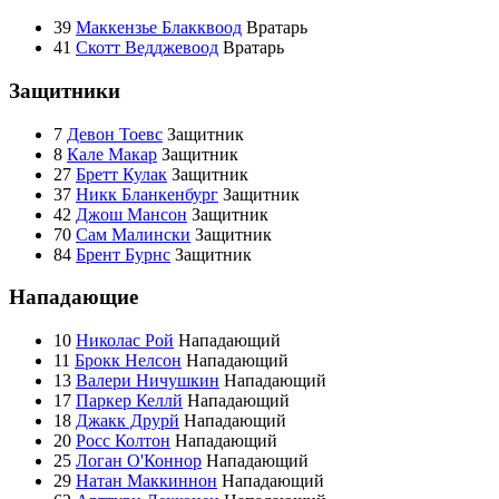
39
Маккензье Блакквоод
Вратарь
41
Скотт Ведджевоод
Вратарь
Защитники
7
Девон Тоевс
Защитник
8
Кале Макар
Защитник
27
Бретт Кулак
Защитник
37
Никк Бланкенбург
Защитник
42
Джош Мансон
Защитник
70
Сам Малински
Защитник
84
Брент Бурнс
Защитник
Нападающие
10
Николас Рой
Нападающий
11
Брокк Нелсон
Нападающий
13
Валери Ничушкин
Нападающий
17
Паркер Келлй
Нападающий
18
Джакк Друрй
Нападающий
20
Росс Колтон
Нападающий
25
Логан О'Коннор
Нападающий
29
Натан Маккиннон
Нападающий