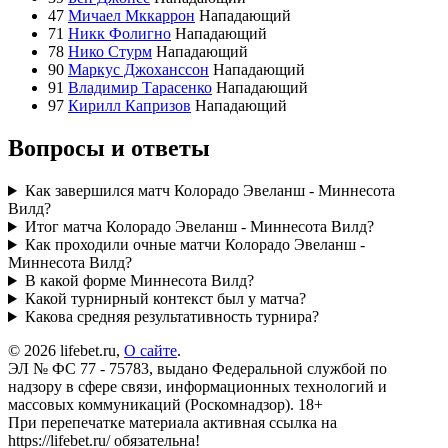
47
Мичаел Мккаррон
Нападающий
71
Никк Фолигно
Нападающий
78
Нико Стурм
Нападающий
90
Маркус Джоханссон
Нападающий
91
Владимир Тарасенко
Нападающий
97
Кирилл Капризов
Нападающий
Вопросы и ответы
Как завершился матч Колорадо Эвеланш - Миннесота
Вилд?
Итог матча Колорадо Эвеланш - Миннесота Вилд?
Как проходили очные матчи Колорадо Эвеланш -
Миннесота Вилд?
В какой форме Миннесота Вилд?
Какой турнирный контекст был у матча?
Какова средняя результативность турнира?
© 2026 lifebet.ru,
О сайте
.
ЭЛ № ФС 77 - 75783, выдано Федеральной службой по
надзору в сфере связи, информационных технологий и
массовых коммуникаций (Роскомнадзор). 18+
При перепечатке материала активная ссылка на
https://lifebet.ru/ обязательна!