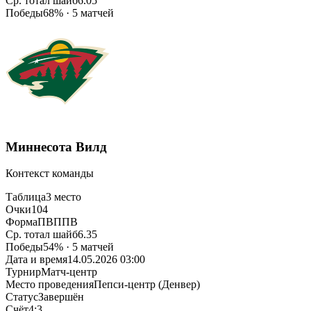
Ср. тотал шайб
6.05
Победы
68% · 5 матчей
Миннесота Вилд
Контекст команды
Таблица
3 место
Очки
104
Форма
ПВППВ
Ср. тотал шайб
6.35
Победы
54% · 5 матчей
Дата и время
14.05.2026 03:00
Турнир
Матч-центр
Место проведения
Пепси-центр (Денвер)
Статус
Завершён
Счёт
4:3