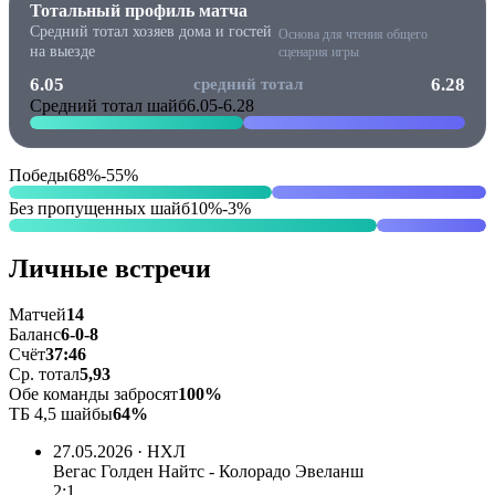
Тотальный профиль матча
Средний тотал хозяев дома и гостей
Основа для чтения общего
на выезде
сценария игры
6.05
6.28
средний тотал
Средний тотал шайб
6.05
-
6.28
Победы
68%
-
55%
Без пропущенных шайб
10%
-
3%
Личные встречи
Матчей
14
Баланс
6-0-8
Счёт
37:46
Ср. тотал
5,93
Обе команды забросят
100%
ТБ 4,5 шайбы
64%
27.05.2026 · НХЛ
Вегас Голден Найтс - Колорадо Эвеланш
2:1