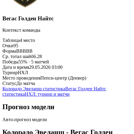
Вегас Голден Найтс
Контекст команды
Таблица
4 место
Очки
95
Форма
ВВВВВ
Ср. тотал шайб
6.28
Победы
55% · 5 матчей
Дата и время
29.05.2026 03:00
Турнир
НХЛ
Место проведения
Пепси-центр (Денвер)
Статус
До матча
Колорадо Эвеланш статистика
Вегас Голден Найтс
статистика
НХЛ: турнир и матчи
Прогноз модели
Авто-прогноз модели
Колорадо Эвеланш - Вегас Голден