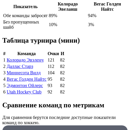
Колорадо
Вегас Голден
Показатель
Эвеланш
Найтс
Обе команды забросят
89%
94%
Без пропущенных
10%
3%
шайб
Таблица турнира (мини)
#
Команда
Очки
И
1
Колорадо Эвэленч
121
82
2
Даллас Старз
112
82
3
Миннесота Вилд
104
82
4
Вегас Голден Найтс
95
82
5
Эдмонтон Ойлерс
93
82
6
Utah Hockey Club
92
82
Сравнение команд по метрикам
Для сравнения берутся последние доступные показатели
команд по хоккею.