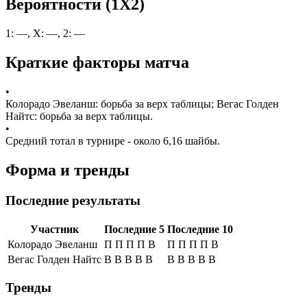
Вероятности (1X2)
1: —, X: —, 2: —
Краткие факторы матча
•
Колорадо Эвеланш: борьба за верх таблицы; Вегас Голден
Найтс: борьба за верх таблицы.
•
Средний тотал в турнире - около 6,16 шайбы.
Форма и тренды
Последние результаты
Участник
Последние 5
Последние 10
Колорадо Эвеланш
П П П П В
П П П П В
Вегас Голден Найтс
В В В В В
В В В В В
Тренды