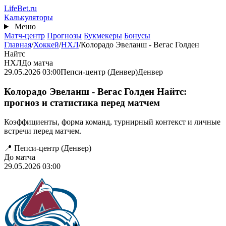
Перейти
Life
Bet
.ru
к
Калькуляторы
основному
Меню
содержанию
Матч-центр
Прогнозы
Букмекеры
Бонусы
Главная
/
Хоккей
/
НХЛ
/
Колорадо Эвеланш - Вегас Голден
Найтс
НХЛ
До матча
29.05.2026 03:00
Пепси-центр (Денвер)
Денвер
Колорадо Эвеланш - Вегас Голден Найтс:
прогноз и статистика перед матчем
Коэффициенты, форма команд, турнирный контекст и личные
встречи перед матчем.
📍 Пепси-центр (Денвер)
До матча
29.05.2026 03:00