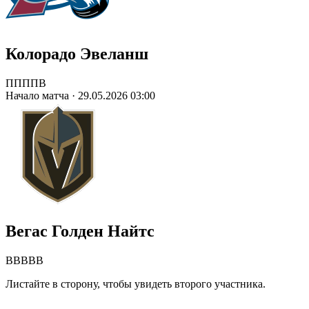
Колорадо Эвеланш
П
П
П
П
В
Начало матча · 29.05.2026 03:00
Вегас Голден Найтс
В
В
В
В
В
Листайте в сторону, чтобы увидеть второго участника.