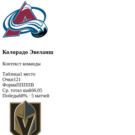
Колорадо Эвеланш
Контекст команды
Таблица
1 место
Очки
121
Форма
ППППВ
Ср. тотал шайб
6.05
Победы
68% · 5 матчей