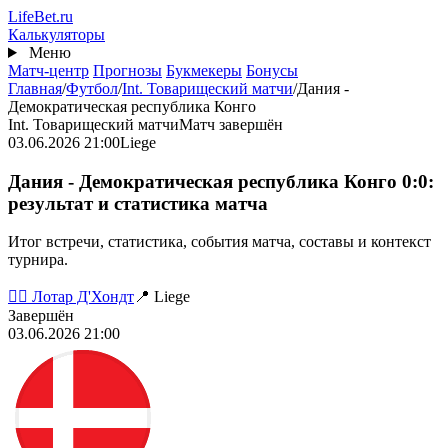
Перейти
Life
Bet
.ru
к
Калькуляторы
основному
Меню
содержанию
Матч-центр
Прогнозы
Букмекеры
Бонусы
Главная
/
Футбол
/
Int. Товарищеский матчи
/
Дания -
Демократическая республика Конго
Int. Товарищеский матчи
Матч завершён
03.06.2026 21:00
Liege
Дания - Демократическая республика Конго 0:0:
результат и статистика матча
Итог встречи, статистика, события матча, составы и контекст
турнира.
👨‍⚖️ Лотар Д'Хондт
📍 Liege
Завершён
03.06.2026 21:00