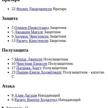
22
Филип Джордженсен
Вратарь
Защита
3
Оливер Провстгаард
Защитник
5
Джоаким Маехле
Защитник
6
Андреас Чристенсен
Защитник
13
Расмус Кристенсен
Защитник
Полузащита
7
Матиас Дженсен
Полузащитник
10
Чристиан Ериксен
Полузащитник
17
Патрикк Доргу
Полузащитник
23
Пьерре-Емиле Ходжбджерг
Полузащитник · капитан
C
Атака
8
Адам Дагхим
Нападающий
9
Расмус Винтер Ходжлунд
Нападающий
Запасные - 11