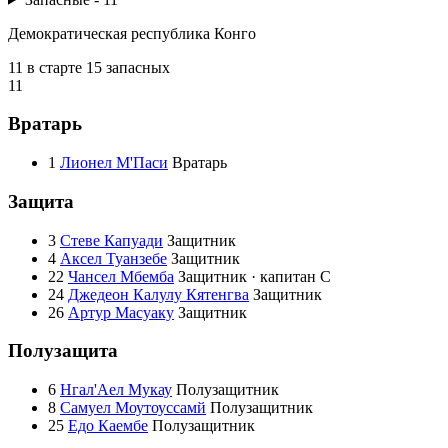
Демократическая республика Конго
11 в старте
15 запасных
11
Вратарь
1
Лионел М'Паси
Вратарь
Защита
3
Стеве Капуади
Защитник
4
Аксел Туанзебе
Защитник
22
Чансел Мбемба
Защитник · капитан
C
24
Джедеон Калулу Кятенгва
Защитник
26
Артур Масуаку
Защитник
Полузащита
6
Нгал'Аел Мукау
Полузащитник
8
Самуел Моутоуссамй
Полузащитник
25
Едо Каембе
Полузащитник