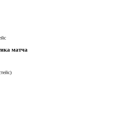
ейс
тика матча
тейс)