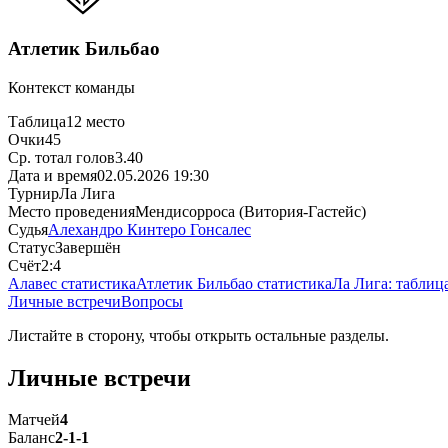
Атлетик Бильбао
Контекст команды
Таблица
12 место
Очки
45
Ср. тотал голов
3.40
Дата и время
02.05.2026 19:30
Турнир
Ла Лига
Место проведения
Мендисорроса (Витория-Гастейс)
Судья
Алехандро Кинтеро Гонсалес
Статус
Завершён
Счёт
2:4
Алавес статистика
Атлетик Бильбао статистика
Ла Лига: таблиц
Личные встречи
Вопросы
Листайте в сторону, чтобы открыть остальные разделы.
Личные встречи
Матчей
4
Баланс
2-1-1