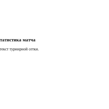
статистика матча
нтекст турнирной сетки.