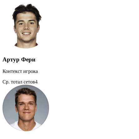
Артур Фери
Контекст игрока
Ср. тотал сетов
4