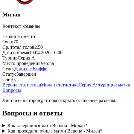
Милан
Контекст команды
Таблица
5 место
Очки
70
Ср. тотал голов
2.50
Дата и время
19.04.2026 16:00
Турнир
Серия А
Место проведения
Verona
Судья
Даниэле Киффи
Статус
Завершён
Счёт
0:1
Верона статистика
Милан статистика
Серия А: турнир и матчи
Вопросы
Листайте в сторону, чтобы открыть остальные разделы.
Вопросы и ответы
Как завершился матч Верона - Милан?
Как проходили очные матчи Верона - Милан?