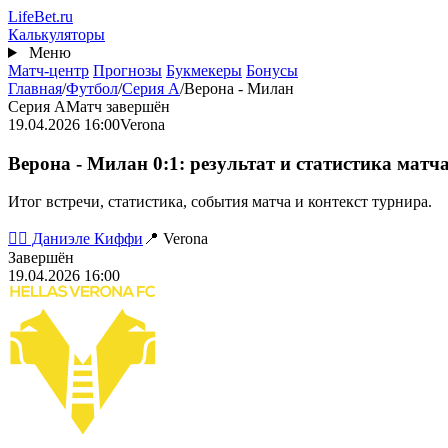
Перейти
Life
Bet
.ru
к
Калькуляторы
основному
Меню
содержанию
Матч-центр
Прогнозы
Букмекеры
Бонусы
Главная
/
Футбол
/
Серия А
/
Верона - Милан
Серия А
Матч завершён
19.04.2026 16:00
Verona
Верона - Милан 0:1: результат и статистика матч
Итог встречи, статистика, события матча и контекст турнира.
👨‍⚖️ Даниэле Киффи
📍 Verona
Завершён
19.04.2026 16:00