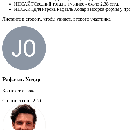
ИНСАЙТ
Средний тотал в турнире - около 2,38 сета.
ИНСАЙТ
Для игрока Рафаэль Ходар выборка формы у про
Листайте в сторону, чтобы увидеть второго участника.
Рафаэль Ходар
Контекст игрока
Ср. тотал сетов
2.50