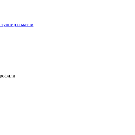
 турнир и матчи
профили.