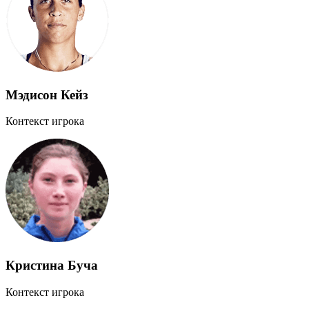
Мэдисон Кейз
Контекст игрока
Кристина Буча
Контекст игрока