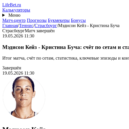
Перейти
Life
Bet
.ru
к
Калькуляторы
основному
Меню
содержанию
Матч-центр
Прогнозы
Букмекеры
Бонусы
Главная
/
Теннис
/
Страсбоург
/
Мэдисон Кейз - Кристина Буча
Страсбоург
Матч завершён
19.05.2026 11:30
Мэдисон Кейз - Кристина Буча: счёт по сетам и с
Итог матча, счёт по сетам, статистика, ключевые эпизоды и ко
Завершён
19.05.2026 11:30