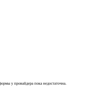
формы у провайдера пока недостаточна.