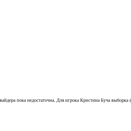
айдера пока недостаточна. Для игрока Кристина Буча выборка 