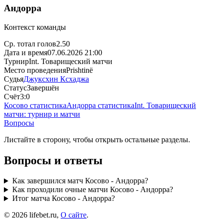
Андорра
Контекст команды
Ср. тотал голов
2.50
Дата и время
07.06.2026 21:00
Турнир
Int. Товарищеский матчи
Место проведения
Prishtinë
Судья
Джуксхин Ксхаджа
Статус
Завершён
Счёт
3:0
Косово статистика
Андорра статистика
Int. Товарищеский
матчи: турнир и матчи
Вопросы
Листайте в сторону, чтобы открыть остальные разделы.
Вопросы и ответы
Как завершился матч Косово - Андорра?
Как проходили очные матчи Косово - Андорра?
Итог матча Косово - Андорра?
© 2026 lifebet.ru,
О сайте
.