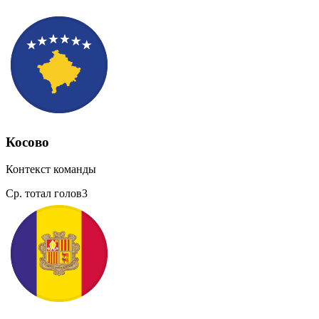
Косово
Контекст команды
Ср. тотал голов
3