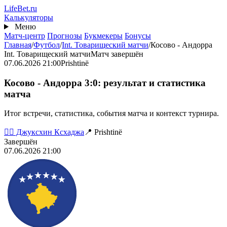
Перейти
Life
Bet
.ru
к
Калькуляторы
основному
Меню
содержанию
Матч-центр
Прогнозы
Букмекеры
Бонусы
Главная
/
Футбол
/
Int. Товарищеский матчи
/
Косово - Андорра
Int. Товарищеский матчи
Матч завершён
07.06.2026 21:00
Prishtinë
Косово - Андорра 3:0: результат и статистика
матча
Итог встречи, статистика, события матча и контекст турнира.
👨‍⚖️ Джуксхин Ксхаджа
📍 Prishtinë
Завершён
07.06.2026 21:00