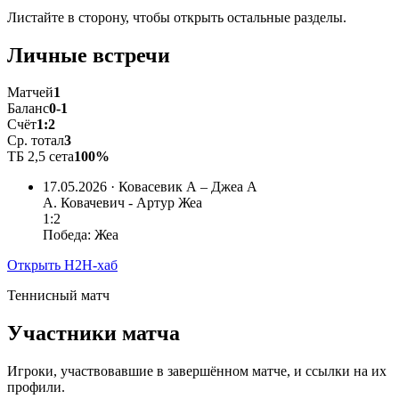
Листайте в сторону, чтобы открыть остальные разделы.
Личные встречи
Матчей
1
Баланс
0-1
Счёт
1:2
Ср. тотал
3
ТБ 2,5 сета
100%
17.05.2026 · Ковасевик А – Джеа А
А. Ковачевич - Артур Жеа
1:2
Победа: Жеа
Открыть H2H-хаб
Теннисный матч
Участники матча
Игроки, участвовавшие в завершённом матче, и ссылки на их
профили.