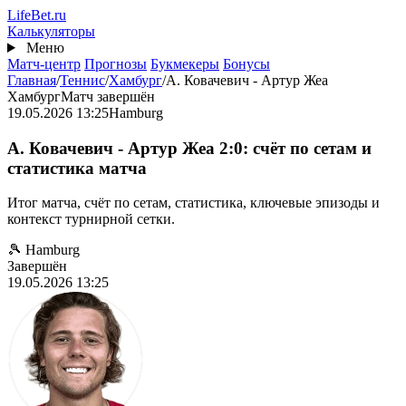
Перейти
Life
Bet
.ru
к
Калькуляторы
основному
Меню
содержанию
Матч-центр
Прогнозы
Букмекеры
Бонусы
Главная
/
Теннис
/
Хамбург
/
А. Ковачевич - Артур Жеа
Хамбург
Матч завершён
19.05.2026 13:25
Hamburg
А. Ковачевич - Артур Жеа 2:0: счёт по сетам и
статистика матча
Итог матча, счёт по сетам, статистика, ключевые эпизоды и
контекст турнирной сетки.
🎾 Hamburg
Завершён
19.05.2026 13:25