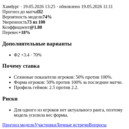
Хамбург · 19.05.2026 13:25 · обновлено 19.05.2026 11:11
Прогноз до матча
П2
Вероятность модели
74%
Уверенность
73 из 100
Коэффициент
@1.80
Перевес
+18%
Дополнительные варианты
Ф2 +3.4 · 70%
Почему ставка
Сезонные показатели игроков: 50% против 100%.
Форма игроков: 50% против 100% за последние матчи.
Профиль геймов: 2.5 против 2.2.
Риски
Для одного из игроков нет актуального ранга, поэтому
модель усилила вес формы.
Прогноз модели
Участники
Личные встречи
Вопросы