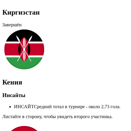
Киргизстан
Завершён
Кения
Инсайты
ИНСАЙТ
Средний тотал в турнире - около 2,73 гола.
Листайте в сторону, чтобы увидеть второго участника.