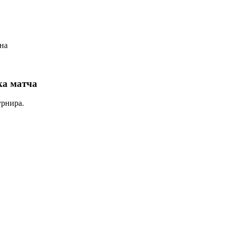
на
ка матча
урнира.