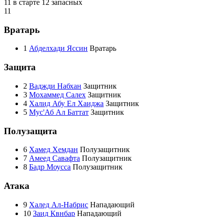
11 в старте
12 запасных
11
Вратарь
1
Абделхади Яссин
Вратарь
Защита
2
Ваджди Набхан
Защитник
3
Мохаммед Салех
Защитник
4
Халид Абу Ел Хаиджа
Защитник
5
Мус'Аб Ал Баттат
Защитник
Полузащита
6
Хамед Хемдан
Полузащитник
7
Амеед Савафта
Полузащитник
8
Бадр Моусса
Полузащитник
Атака
9
Халед Ал-Набрис
Нападающий
10
Заид Квнбар
Нападающий