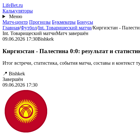
Перейти
Life
Bet
.ru
к
Калькуляторы
основному
Меню
содержанию
Матч-центр
Прогнозы
Букмекеры
Бонусы
Главная
/
Футбол
/
Int. Товарищеский матчи
/
Киргизстан - Палести
Int. Товарищеский матчи
Матч завершён
09.06.2026 17:30
Bishkek
Киргизстан - Палестина 0:0: результат и статисти
Итог встречи, статистика, события матча, составы и контекст т
📍 Bishkek
Завершён
09.06.2026 17:30