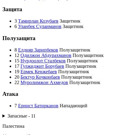
Защита
3
Тамирлан Козубаев
Защитник
6
Уланбек Сулаиманов
Защитник
Полузащита
8
Елдияр Зарипбеков
Полузащитник
12
Одилжон Абдурахманов
Полузащитник
15
Нурдоолот Сталбеков
Полузащитник
17
Гулжиджит Борубаев
Полузащитник
19
Ермек Кенжебаев
Полузащитник
20
Бектур Кочконбаев
Полузащитник
22
Муролимжон Ахмедов
Полузащитник
Атака
7
Ернист Батирканов
Нападающий
Запасные - 11
Палестина