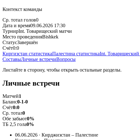
Контекст команды
Ср. тотал голов
0
Дата и время
09.06.2026 17:30
Турнир
Int. Товарищеский матчи
Место проведения
Bishkek
Статус
Завершён
Счёт
0:0
Киргизстан статистика
Палестина статистика
Int. Товарищеский
Составы
Личные встречи
Вопросы
Листайте в сторону, чтобы открыть остальные разделы.
Личные встречи
Матчей
1
Баланс
0-1-0
Счёт
0:0
Ср. тотал
0
Обе забьют
0%
ТБ 2,5 гола
0%
06.06.2026 · Кирджизстан – Палестине