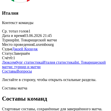
Италия
Контекст команды
Ср. тотал голов
1
Дата и время
03.06.2026 21:45
Турнир
Int. Товарищеский матчи
Место проведения
Luxembourg
Судья
Джоей Кооидж
Статус
Завершён
Счёт
0:1
Люксембург статистика
Италия статистика
Int. Товарищеский
матчи: турнир и матчи
Составы
Вопросы
Листайте в сторону, чтобы открыть остальные разделы.
Составы матча
Составы команд
Стартовые составы, сохранённые для завершённого матча.