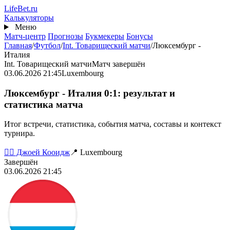
Перейти
Life
Bet
.ru
к
Калькуляторы
основному
Меню
содержанию
Матч-центр
Прогнозы
Букмекеры
Бонусы
Главная
/
Футбол
/
Int. Товарищеский матчи
/
Люксембург -
Италия
Int. Товарищеский матчи
Матч завершён
03.06.2026 21:45
Luxembourg
Люксембург - Италия 0:1: результат и
статистика матча
Итог встречи, статистика, события матча, составы и контекст
турнира.
👨‍⚖️ Джоей Кооидж
📍 Luxembourg
Завершён
03.06.2026 21:45