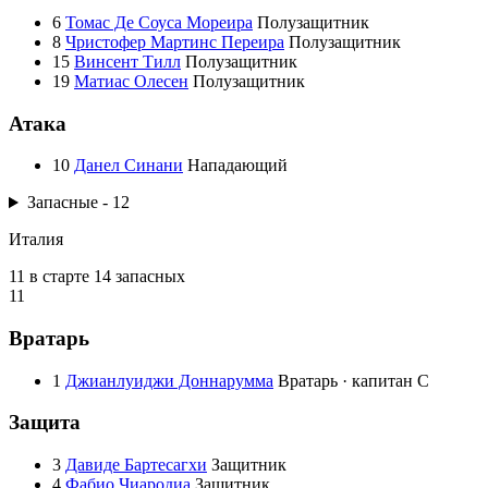
6
Томас Де Соуса Мореира
Полузащитник
8
Чристофер Мартинс Переира
Полузащитник
15
Винсент Тилл
Полузащитник
19
Матиас Олесен
Полузащитник
Атака
10
Данел Синани
Нападающий
Запасные - 12
Италия
11 в старте
14 запасных
11
Вратарь
1
Джианлуиджи Доннарумма
Вратарь · капитан
C
Защита
3
Давиде Бартесагхи
Защитник
4
Фабио Чиародиа
Защитник