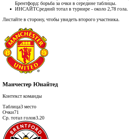
Брентфорд: борьба за очки в середине таблицы.
ИНСАЙТ
Средний тотал в турнире - около 2,78 гола.
Листайте в сторону, чтобы увидеть второго участника.
Манчестер Юнайтед
Контекст команды
Таблица
3 место
Очки
71
Ср. тотал голов
3.20