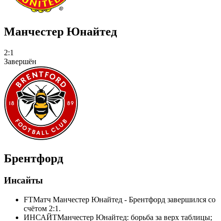
Манчестер Юнайтед
2:1
Завершён
Брентфорд
Инсайты
FT
Матч Манчестер Юнайтед - Брентфорд завершился со
счётом 2:1.
ИНСАЙТ
Манчестер Юнайтед: борьба за верх таблицы;