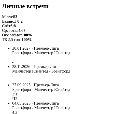
Личные встречи
Матчей
3
Баланс
1-0-2
Счёт
6:8
Ср. тотал
4,67
Обе забьют
100%
ТБ 2,5 гола
100%
30.01.2027 · Премьер-Лига
Брентфорд - Манчестер Юнайтед
-
-
28.11.2026 · Премьер-Лига
Манчестер Юнайтед - Брентфорд
-
-
27.09.2025 · Премьер-Лига
Брентфорд - Манчестер Юнайтед
3:1
П2
04.05.2025 · Премьер-Лига
Брентфорд - Манчестер Юнайтед
4:3