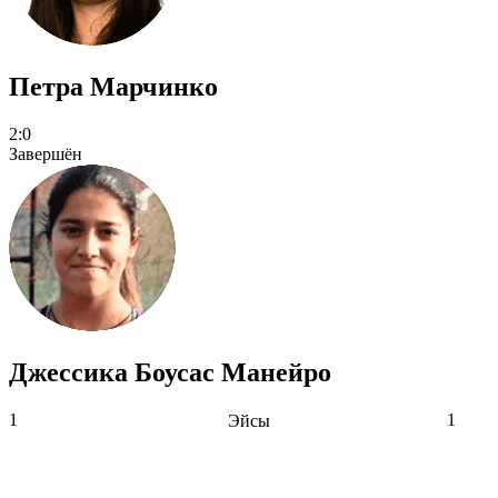
Петра Марчинко
2:0
Завершён
Джессика Боусас Манейро
1
1
Эйсы