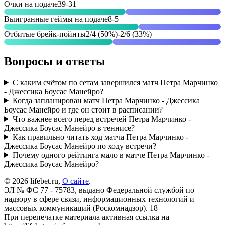
Очки на подаче
39
-
31
Выигранные геймы на подаче
8
-
5
Отбитые брейк-пойнты
2/4 (50%)
-
2/6 (33%)
Вопросы и ответы
С каким счётом по сетам завершился матч Петра Марчинко
- Джессика Боусас Манейро?
Когда запланирован матч Петра Марчинко - Джессика
Боусас Манейро и где он стоит в расписании?
Что важнее всего перед встречей Петра Марчинко -
Джессика Боусас Манейро в теннисе?
Как правильно читать ход матча Петра Марчинко -
Джессика Боусас Манейро по ходу встречи?
Почему одного рейтинга мало в матче Петра Марчинко -
Джессика Боусас Манейро?
© 2026 lifebet.ru,
О сайте
.
ЭЛ № ФС 77 - 75783, выдано Федеральной службой по
надзору в сфере связи, информационных технологий и
массовых коммуникаций (Роскомнадзор). 18+
При перепечатке материала активная ссылка на