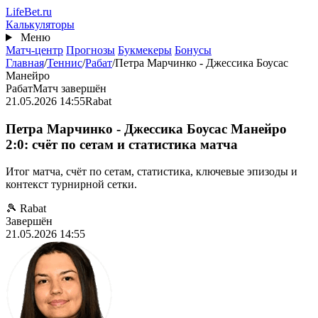
Перейти
Life
Bet
.ru
к
Калькуляторы
основному
Меню
содержанию
Матч-центр
Прогнозы
Букмекеры
Бонусы
Главная
/
Теннис
/
Рабат
/
Петра Марчинко - Джессика Боусас
Манейро
Рабат
Матч завершён
21.05.2026 14:55
Rabat
Петра Марчинко - Джессика Боусас Манейро
2:0: счёт по сетам и статистика матча
Итог матча, счёт по сетам, статистика, ключевые эпизоды и
контекст турнирной сетки.
🎾 Rabat
Завершён
21.05.2026 14:55