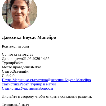
Джессика Боусас Манейро
Контекст игрока
Ср. тотал сетов
2.33
Дата и время
21.05.2026 14:55
Турнир
Рабат
Место проведения
Rabat
Статус
Завершён
Счёт
2:0
Петра Марчинко статистика
Джессика Боусас Манейро
статистика
Рабат: турнир и матчи
Статистика
Участники
Вопросы
Листайте в сторону, чтобы открыть остальные разделы.
Теннисный матч