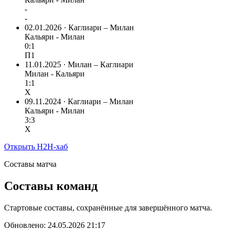
-
-
02.01.2026 · Каглиари – Милан
Кальяри - Милан
0:1
П1
11.01.2025 · Милан – Каглиари
Милан - Кальяри
1:1
X
09.11.2024 · Каглиари – Милан
Кальяри - Милан
3:3
X
Открыть H2H-хаб
Составы матча
Составы команд
Стартовые составы, сохранённые для завершённого матча.
Обновлено: 24.05.2026 21:17