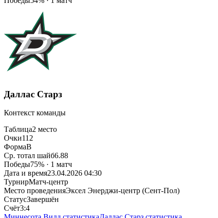
Победы
54% · 1 матч
Даллас Старз
Контекст команды
Таблица
2 место
Очки
112
Форма
В
Ср. тотал шайб
6.88
Победы
75% · 1 матч
Дата и время
23.04.2026 04:30
Турнир
Матч-центр
Место проведения
Эксел Энерджи-центр (Сент-Пол)
Статус
Завершён
Счёт
3:4
Миннесота Вилд статистика
Даллас Старз статистика