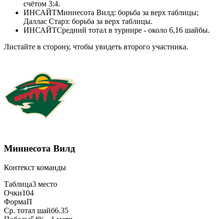
счётом 3:4.
ИНСАЙТ
Миннесота Вилд: борьба за верх таблицы;
Даллас Старз: борьба за верх таблицы.
ИНСАЙТ
Средний тотал в турнире - около 6,16 шайбы.
Листайте в сторону, чтобы увидеть второго участника.
Миннесота Вилд
Контекст команды
Таблица
3 место
Очки
104
Форма
П
Ср. тотал шайб
6.35