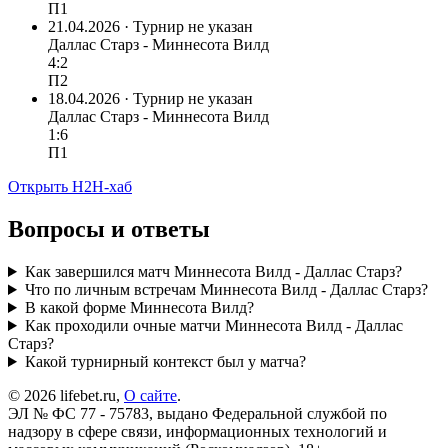
П1
21.04.2026 · Турнир не указан
Даллас Старз - Миннесота Вилд
4:2
П2
18.04.2026 · Турнир не указан
Даллас Старз - Миннесота Вилд
1:6
П1
Открыть H2H-хаб
Вопросы и ответы
Как завершился матч Миннесота Вилд - Даллас Старз?
Что по личным встречам Миннесота Вилд - Даллас Старз?
В какой форме Миннесота Вилд?
Как проходили очные матчи Миннесота Вилд - Даллас
Старз?
Какой турнирный контекст был у матча?
© 2026 lifebet.ru,
О сайте
.
ЭЛ № ФС 77 - 75783, выдано Федеральной службой по
надзору в сфере связи, информационных технологий и