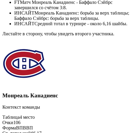
FT
Матч Монреаль Канадиенс - Баффало Сэйбрс
завершился со счётом 3:8.
ИНСАЙТ
Монреаль Канадиенс: борьба за верх таблицы;
Баффало Сэйбрс: борьба за верх таблицы.
ИНСАЙТ
Средний тотал в турнире - около 6,16 шайбы.
Листайте в сторону, чтобы увидеть второго участника.
Монреаль Канадиенс
Контекст команды
Таблица
4 место
Очки
106
Форма
ВПВВП