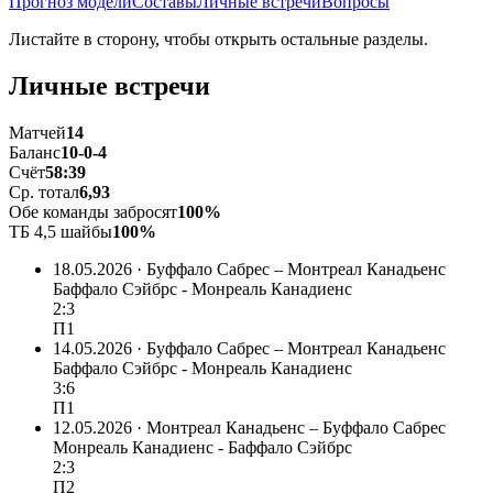
Прогноз модели
Составы
Личные встречи
Вопросы
Листайте в сторону, чтобы открыть остальные разделы.
Личные встречи
Матчей
14
Баланс
10-0-4
Счёт
58:39
Ср. тотал
6,93
Обе команды забросят
100%
ТБ 4,5 шайбы
100%
18.05.2026 · Буффало Сабрес – Монтреал Канадьенс
Баффало Сэйбрс - Монреаль Канадиенс
2:3
П1
14.05.2026 · Буффало Сабрес – Монтреал Канадьенс
Баффало Сэйбрс - Монреаль Канадиенс
3:6
П1
12.05.2026 · Монтреал Канадьенс – Буффало Сабрес
Монреаль Канадиенс - Баффало Сэйбрс
2:3
П2