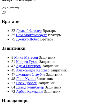
28 в старте
28
Вратари
32
Джакоб Фовлер
Вратарь
35
Сам Монтембеаулт
Вратарь
75
Джакуб Добес
Вратарь
Защитники
8
Мике Матесон
Защитник
21
Каиден Гухле
Защитник
42
Адам Енгстром
Защитник
45
Александре Каррьер
Защитник
47
Джаиден Струбле
Защитник
48
Лане Хуцон
Защитник
53
Ноах Добсон
Защитник
64
Давид Реинбачер
Защитник
72
Арбер Ксхекадж
Защитник
Нападающие