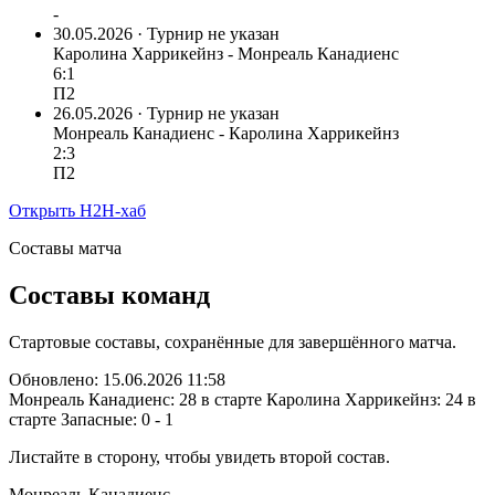
-
30.05.2026 · Турнир не указан
Каролина Харрикейнз - Монреаль Канадиенс
6:1
П2
26.05.2026 · Турнир не указан
Монреаль Канадиенс - Каролина Харрикейнз
2:3
П2
Открыть H2H-хаб
Составы матча
Составы команд
Стартовые составы, сохранённые для завершённого матча.
Обновлено: 15.06.2026 11:58
Монреаль Канадиенс: 28 в старте
Каролина Харрикейнз: 24 в
старте
Запасные: 0 - 1
Листайте в сторону, чтобы увидеть второй состав.
Монреаль Канадиенс