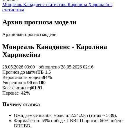
Монреаль Канадиенс статистика
Каролина Харрикейнз
статистика
Архив прогноза модели
Архивный прогноз модели
Монреаль Канадиенс - Каролина
Харрикейнз
28.05.2026 03:00 · обновлено 28.05.2026 02:16
Прогноз до матча
ТБ 1.5
Вероятность модели
94%
Уверенность
90 из 100
Коэффициент
@1.91
Перевес
+42%
Почему ставка
Ожидаемые шайбы модели: 2.54:2.85 (тотал ~ 5.39).
Форма/сезон: 59% побед · ПВВПП против 66% побед ·
ВВПВВ.