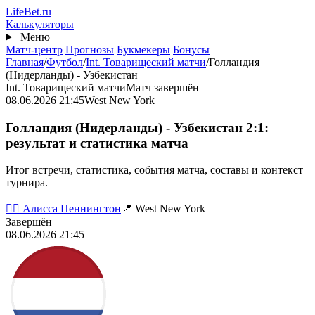
Перейти
Life
Bet
.ru
к
Калькуляторы
основному
Меню
содержанию
Матч-центр
Прогнозы
Букмекеры
Бонусы
Главная
/
Футбол
/
Int. Товарищеский матчи
/
Голландия
(Нидерланды) - Узбекистан
Int. Товарищеский матчи
Матч завершён
08.06.2026 21:45
West New York
Голландия (Нидерланды) - Узбекистан 2:1:
результат и статистика матча
Итог встречи, статистика, события матча, составы и контекст
турнира.
👨‍⚖️ Алисса Пеннингтон
📍 West New York
Завершён
08.06.2026 21:45