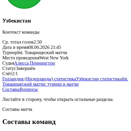
Узбекистан
Контекст команды
Ср. тотал голов
2.50
Дата и время
08.06.2026 21:45
Турнир
Int. Товарищеский матчи
Место проведения
West New York
Судья
Алисса Пеннингтон
Статус
Завершён
Счёт
2:1
Голландия (Нидерланды) статистика
Узбекистан статистика
Int.
Товарищеский матчи: турнир и матчи
Составы
Вопросы
Листайте в сторону, чтобы открыть остальные разделы.
Составы матча
Составы команд