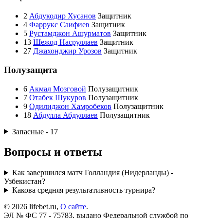
2
Абдукодир Хусанов
Защитник
4
Фаррукс Саифиев
Защитник
5
Рустамджон Ашурматов
Защитник
13
Шежод Насруллаев
Защитник
27
Джахонджир Урозов
Защитник
Полузащита
6
Акмал Мозговой
Полузащитник
7
Отабек Шукуров
Полузащитник
9
Одилиджон Хамробеков
Полузащитник
18
Абдулла Абдуллаев
Полузащитник
Запасные - 17
Вопросы и ответы
Как завершился матч Голландия (Нидерланды) -
Узбекистан?
Какова средняя результативность турнира?
© 2026 lifebet.ru,
О сайте
.
ЭЛ № ФС 77 - 75783, выдано Федеральной службой по