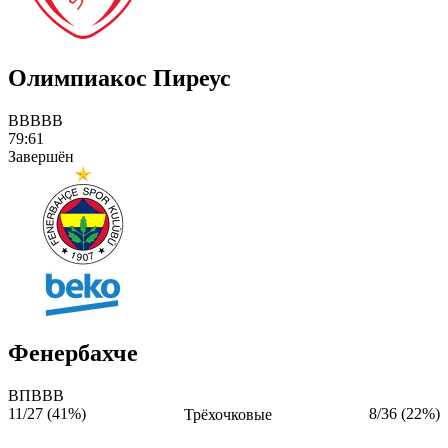
Олимпиакос Пиреус
В
В
В
В
В
79:61
Завершён
Фенербахче
В
П
В
В
В
11/27 (41%)
8/36 (22%)
Трёхочковые