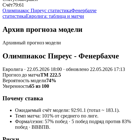
Счёт
79:61
Олимпиакос Пиреус статистика
Фенербахче
статистика
Евролига: таблица и матчи
Архив прогноза модели
Архивный прогноз модели
Олимпиакос Пиреус - Фенербахче
Евролига · 22.05.2026 18:00 · обновлено 22.05.2026 17:13
Прогноз до матча
ТМ 222.5
Вероятность модели
74%
Уверенность
65 из 100
Почему ставка
Ожидаемый счёт модели: 92:91.1 (тотал ~ 183.1).
Темп матча: 101% от среднего по лиге.
Форма/сезон: 57% побед · 5 побед подряд против 83%
побед · ВВВПВ.
Риски