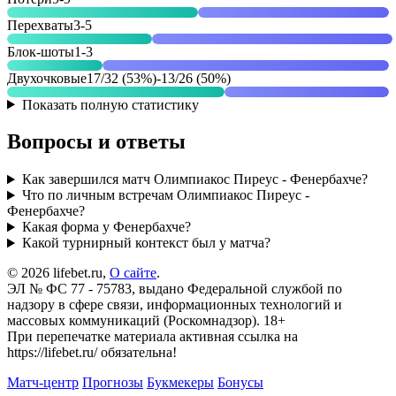
Перехваты
3
-
5
Блок-шоты
1
-
3
Двухочковые
17/32 (53%)
-
13/26 (50%)
Показать полную статистику
Вопросы и ответы
Как завершился матч Олимпиакос Пиреус - Фенербахче?
Что по личным встречам Олимпиакос Пиреус -
Фенербахче?
Какая форма у Фенербахче?
Какой турнирный контекст был у матча?
© 2026 lifebet.ru,
О сайте
.
ЭЛ № ФС 77 - 75783, выдано Федеральной службой по
надзору в сфере связи, информационных технологий и
массовых коммуникаций (Роскомнадзор). 18+
При перепечатке материала активная ссылка на
https://lifebet.ru/ обязательна!
Матч-центр
Прогнозы
Букмекеры
Бонусы