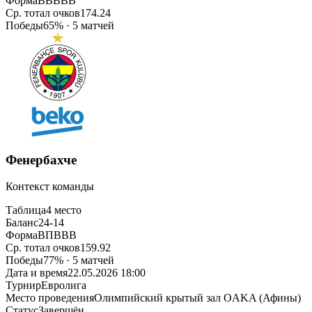
Форма
ВВВВВ
Ср. тотал очков
174.24
Победы
65% · 5 матчей
Фенербахче
Контекст команды
Таблица
4 место
Баланс
24-14
Форма
ВПВВВ
Ср. тотал очков
159.92
Победы
77% · 5 матчей
Дата и время
22.05.2026 18:00
Турнир
Евролига
Место проведения
Олимпийский крытый зал OAKA (Афины)
Статус
Завершён