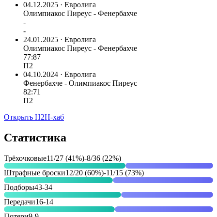
04.12.2025 · Евролига
Олимпиакос Пиреус - Фенербахче
-
-
24.01.2025 · Евролига
Олимпиакос Пиреус - Фенербахче
77:87
П2
04.10.2024 · Евролига
Фенербахче - Олимпиакос Пиреус
82:71
П2
Открыть H2H-хаб
Статистика
Трёхочковые
11/27 (41%)
-
8/36 (22%)
Штрафные броски
12/20 (60%)
-
11/15 (73%)
Подборы
43
-
34
Передачи
16
-
14
Потери
9
-
9