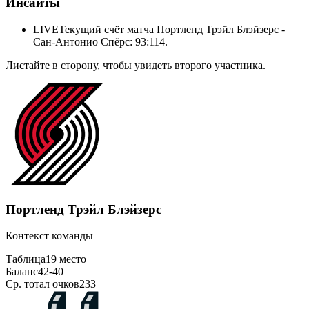
Инсайты
LIVE
Текущий счёт матча Портленд Трэйл Блэйзерс -
Сан-Антонио Спёрс: 93:114.
Листайте в сторону, чтобы увидеть второго участника.
Портленд Трэйл Блэйзерс
Контекст команды
Таблица
19 место
Баланс
42-40
Ср. тотал очков
233