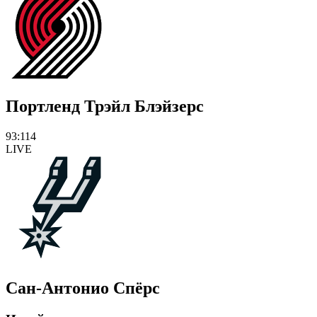
Портленд Трэйл Блэйзерс
93:114
LIVE
Сан-Антонио Спёрс