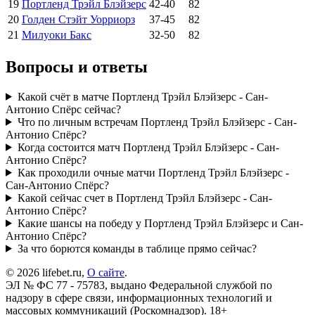
19
Портленд Трэйл Блэйзерс
42-40
82
20
Голден Стэйт Уорриорз
37-45
82
21
Милуоки Бакс
32-50
82
Вопросы и ответы
Какой счёт в матче Портленд Трэйл Блэйзерс - Сан-
Антонио Спёрс сейчас?
Что по личным встречам Портленд Трэйл Блэйзерс - Сан-
Антонио Спёрс?
Когда состоится матч Портленд Трэйл Блэйзерс - Сан-
Антонио Спёрс?
Как проходили очные матчи Портленд Трэйл Блэйзерс -
Сан-Антонио Спёрс?
Какой сейчас счет в Портленд Трэйл Блэйзерс - Сан-
Антонио Спёрс?
Какие шансы на победу у Портленд Трэйл Блэйзерс и Сан-
Антонио Спёрс?
За что борются команды в таблице прямо сейчас?
© 2026 lifebet.ru,
О сайте
.
ЭЛ № ФС 77 - 75783, выдано Федеральной службой по
надзору в сфере связи, информационных технологий и
массовых коммуникаций (Роскомнадзор). 18+