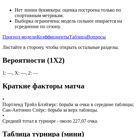
Нет линии букмекера: оценка построена только по
спортивным метрикам.
Выборка ограничена: модель сильнее опирается на
усреднение по сезону.
Прогноз модели
Коэффициенты
Таблица
Вопросы
Листайте в сторону, чтобы открыть остальные разделы.
Вероятности (1X2)
1: —, X: —, 2: —
Краткие факторы матча
•
Портленд Трэйл Блэйзерс: борьба за очки в середине таблицы;
Сан-Антонио Спёрс: борьба за верх таблицы.
•
Средний тотал в турнире - около 227,07 очка.
Таблица турнира (мини)