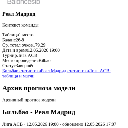
Реал Мадрид
Контекст команды
Таблица
1 место
Баланс
26-8
Ср. тотал очков
179.29
Дата и время
12.05.2026 19:00
Турнир
Лига ACB
Место проведения
Bilbao
Статус
Завершён
Бильбао статистика
Реал Мадрид статистика
Лига ACB:
таблица и матчи
Архив прогноза модели
Архивный прогноз модели
Бильбао - Реал Мадрид
Лига ACB · 12.05.2026 19:00 · обновлено 12.05.2026 17:07