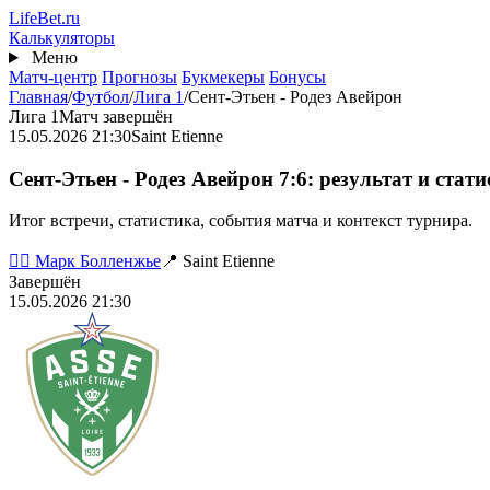
Перейти
Life
Bet
.ru
к
Калькуляторы
основному
Меню
содержанию
Матч-центр
Прогнозы
Букмекеры
Бонусы
Главная
/
Футбол
/
Лига 1
/
Сент-Этьен - Родез Авейрон
Лига 1
Матч завершён
15.05.2026 21:30
Saint Etienne
Сент-Этьен - Родез Авейрон 7:6: результат и стат
Итог встречи, статистика, события матча и контекст турнира.
👨‍⚖️ Марк Болленжье
📍 Saint Etienne
Завершён
15.05.2026 21:30