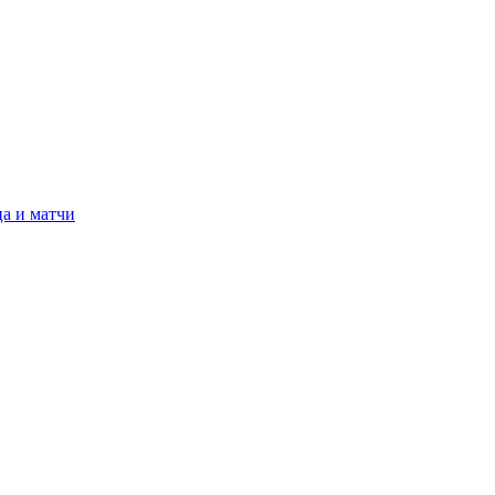
ца и матчи