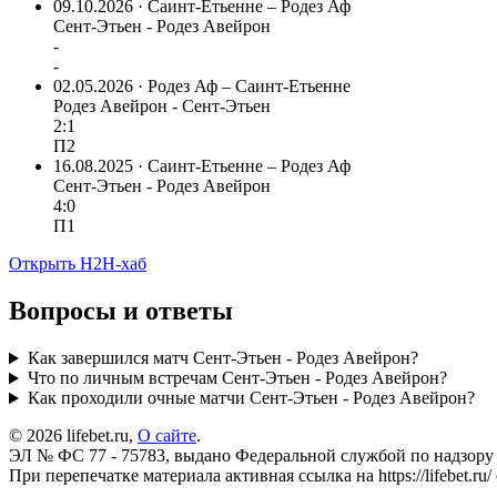
09.10.2026 · Саинт-Етьенне – Родез Аф
Сент-Этьен - Родез Авейрон
-
-
02.05.2026 · Родез Аф – Саинт-Етьенне
Родез Авейрон - Сент-Этьен
2:1
П2
16.08.2025 · Саинт-Етьенне – Родез Аф
Сент-Этьен - Родез Авейрон
4:0
П1
Открыть H2H-хаб
Вопросы и ответы
Как завершился матч Сент-Этьен - Родез Авейрон?
Что по личным встречам Сент-Этьен - Родез Авейрон?
Как проходили очные матчи Сент-Этьен - Родез Авейрон?
© 2026 lifebet.ru,
О сайте
.
ЭЛ № ФС 77 - 75783, выдано Федеральной службой по надзору
При перепечатке материала активная ссылка на https://lifebet.ru/