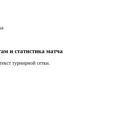
ка
там и статистика матча
нтекст турнирной сетки.