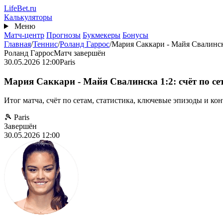
Перейти
Life
Bet
.ru
к
Калькуляторы
основному
Меню
содержанию
Матч-центр
Прогнозы
Букмекеры
Бонусы
Главная
/
Теннис
/
Роланд Гаррос
/
Мария Саккари - Майя Свалинс
Роланд Гаррос
Матч завершён
30.05.2026 12:00
Paris
Мария Саккари - Майя Свалинска 1:2: счёт по се
Итог матча, счёт по сетам, статистика, ключевые эпизоды и ко
🎾 Paris
Завершён
30.05.2026 12:00