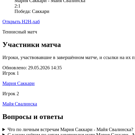
Мария Саккари - Майя Свалинска
2:1
Победа: Саккари
Открыть H2H-хаб
Теннисный матч
Участники матча
Игроки, участвовавшие в завершённом матче, и ссылки на их 
Обновлено: 29.05.2026 14:35
Игрок 1
Мария Саккари
Игрок 2
Майя Свалинска
Вопросы и ответы
Что по личным встречам Мария Саккари - Майя Свалинска?
С каким счётом по сетам завершился матч Мария Саккари - 