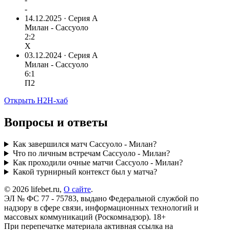
-
14.12.2025 · Серия А
Милан - Сассуоло
2:2
X
03.12.2024 · Серия А
Милан - Сассуоло
6:1
П2
Открыть H2H-хаб
Вопросы и ответы
Как завершился матч Сассуоло - Милан?
Что по личным встречам Сассуоло - Милан?
Как проходили очные матчи Сассуоло - Милан?
Какой турнирный контекст был у матча?
© 2026 lifebet.ru,
О сайте
.
ЭЛ № ФС 77 - 75783, выдано Федеральной службой по
надзору в сфере связи, информационных технологий и
массовых коммуникаций (Роскомнадзор). 18+
При перепечатке материала активная ссылка на