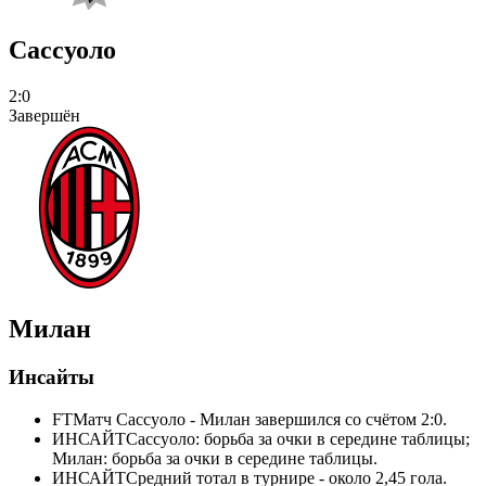
Сассуоло
2:0
Завершён
Милан
Инсайты
FT
Матч Сассуоло - Милан завершился со счётом 2:0.
ИНСАЙТ
Сассуоло: борьба за очки в середине таблицы;
Милан: борьба за очки в середине таблицы.
ИНСАЙТ
Средний тотал в турнире - около 2,45 гола.