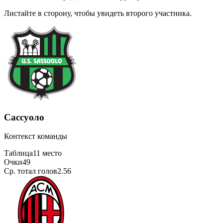
Листайте в сторону, чтобы увидеть второго участника.
Сассуоло
Контекст команды
Таблица
11 место
Очки
49
Ср. тотал голов
2.56