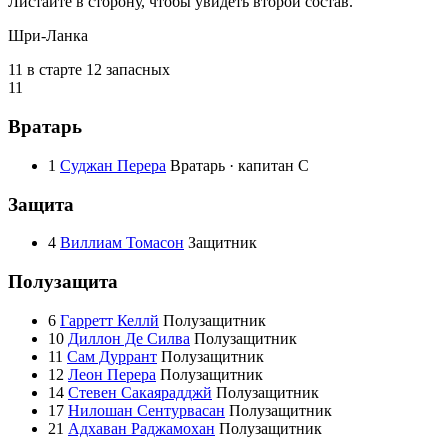
Листайте в сторону, чтобы увидеть второй состав.
Шри-Ланка
11 в старте
12 запасных
11
Вратарь
1
Суджан Перера
Вратарь · капитан
C
Защита
4
Виллиам Томасон
Защитник
Полузащита
6
Гарретт Келлй
Полузащитник
10
Диллон Де Силва
Полузащитник
11
Сам Дуррант
Полузащитник
12
Леон Перера
Полузащитник
14
Стевен Сакаярадджй
Полузащитник
17
Нилошан Сентурвасан
Полузащитник
21
Адхаван Раджамохан
Полузащитник