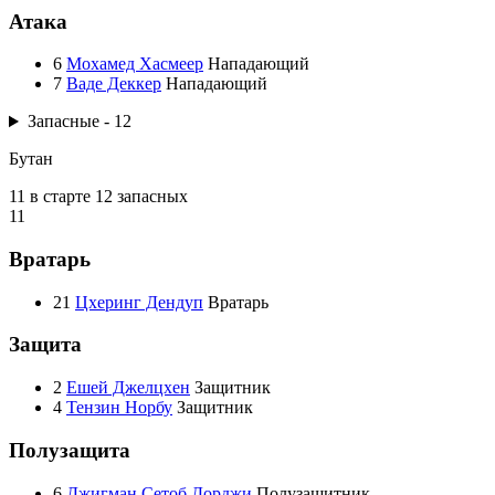
Атака
6
Мохамед Хасмеер
Нападающий
7
Ваде Деккер
Нападающий
Запасные - 12
Бутан
11 в старте
12 запасных
11
Вратарь
21
Цхеринг Дендуп
Вратарь
Защита
2
Ешей Джелцхен
Защитник
4
Тензин Норбу
Защитник
Полузащита
6
Джигман Сетоб Дорджи
Полузащитник