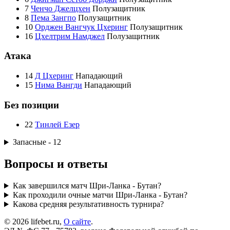
7
Ченчо Джелцхен
Полузащитник
8
Пема Зангпо
Полузащитник
10
Орджен Вангчук Цхеринг
Полузащитник
16
Цхелтрим Намджел
Полузащитник
Атака
14
Д Цхеринг
Нападающий
15
Нима Вангди
Нападающий
Без позиции
22
Тинлей Езер
Запасные - 12
Вопросы и ответы
Как завершился матч Шри-Ланка - Бутан?
Как проходили очные матчи Шри-Ланка - Бутан?
Какова средняя результативность турнира?
© 2026 lifebet.ru,
О сайте
.