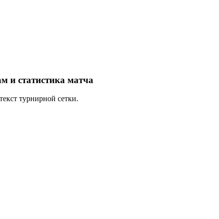
ам и статистика матча
нтекст турнирной сетки.