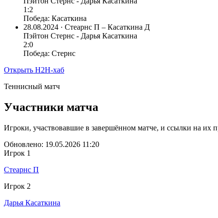
Пэйтон Стернс - Дарья Касаткина
1:2
Победа: Касаткина
28.08.2024 · Стеарнс П – Касаткина Д
Пэйтон Стернс - Дарья Касаткина
2:0
Победа: Стернс
Открыть H2H-хаб
Теннисный матч
Участники матча
Игроки, участвовавшие в завершённом матче, и ссылки на их 
Обновлено: 19.05.2026 11:20
Игрок 1
Стеарнс П
Игрок 2
Дарья Касаткина