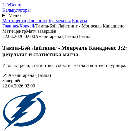
Перейти
Life
Bet
.ru
к
Калькуляторы
основному
Меню
содержанию
Матч-центр
Прогнозы
Букмекеры
Бонусы
Главная
/
Хоккей
/
Тампа-Бэй Лайтнинг - Монреаль Канадиенс
Матч-центр
Матч завершён
22.04.2026 02:00
Амали-арена (Тампа)
Тампа
Тампа-Бэй Лайтнинг - Монреаль Канадиенс 3:2:
результат и статистика матча
Итог встречи, статистика, события матча и контекст турнира.
📍 Амали-арена (Тампа)
Завершён
22.04.2026 02:00