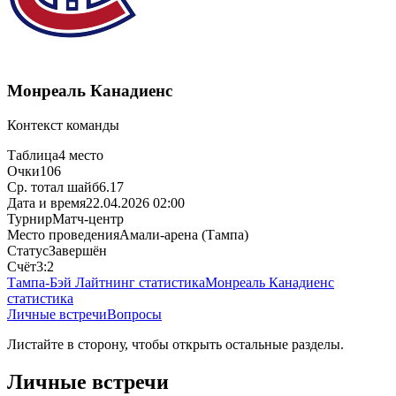
Монреаль Канадиенс
Контекст команды
Таблица
4 место
Очки
106
Ср. тотал шайб
6.17
Дата и время
22.04.2026 02:00
Турнир
Матч-центр
Место проведения
Амали-арена (Тампа)
Статус
Завершён
Счёт
3:2
Тампа-Бэй Лайтнинг статистика
Монреаль Канадиенс
статистика
Личные встречи
Вопросы
Листайте в сторону, чтобы открыть остальные разделы.
Личные встречи