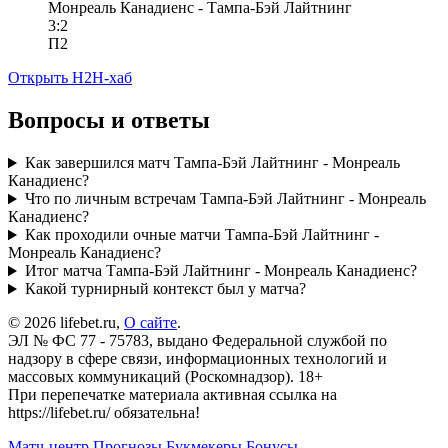
Монреаль Канадиенс - Тампа-Бэй Лайтнинг
3:2
П2
Открыть H2H-хаб
Вопросы и ответы
Как завершился матч Тампа-Бэй Лайтнинг - Монреаль
Канадиенс?
Что по личным встречам Тампа-Бэй Лайтнинг - Монреаль
Канадиенс?
Как проходили очные матчи Тампа-Бэй Лайтнинг -
Монреаль Канадиенс?
Итог матча Тампа-Бэй Лайтнинг - Монреаль Канадиенс?
Какой турнирный контекст был у матча?
© 2026 lifebet.ru,
О сайте
.
ЭЛ № ФС 77 - 75783, выдано Федеральной службой по
надзору в сфере связи, информационных технологий и
массовых коммуникаций (Роскомнадзор). 18+
При перепечатке материала активная ссылка на
https://lifebet.ru/ обязательна!
Матч-центр
Прогнозы
Букмекеры
Бонусы