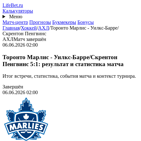
Перейти
Life
Bet
.ru
к
Калькуляторы
основному
Меню
содержанию
Матч-центр
Прогнозы
Букмекеры
Бонусы
Главная
/
Хоккей
/
АХЛ
/
Торонто Марлис - Уилкс-Барре/
Скрентон Пенгвинс
АХЛ
Матч завершён
06.06.2026 02:00
Торонто Марлис - Уилкс-Барре/Скрентон
Пенгвинс 5:1: результат и статистика матча
Итог встречи, статистика, события матча и контекст турнира.
Завершён
06.06.2026 02:00