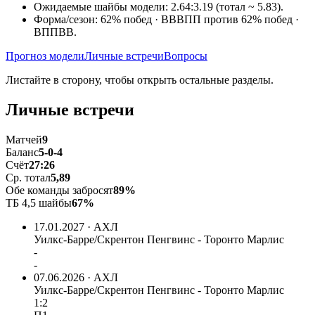
Ожидаемые шайбы модели: 2.64:3.19 (тотал ~ 5.83).
Форма/сезон: 62% побед · ВВВПП против 62% побед ·
ВППВВ.
Прогноз модели
Личные встречи
Вопросы
Листайте в сторону, чтобы открыть остальные разделы.
Личные встречи
Матчей
9
Баланс
5-0-4
Счёт
27:26
Ср. тотал
5,89
Обе команды забросят
89%
ТБ 4,5 шайбы
67%
17.01.2027 · АХЛ
Уилкс-Барре/Скрентон Пенгвинс - Торонто Марлис
-
-
07.06.2026 · АХЛ
Уилкс-Барре/Скрентон Пенгвинс - Торонто Марлис
1:2