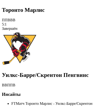
Торонто Марлис
П
П
В
В
В
5:1
Завершён
Уилкс-Барре/Скрентон Пенгвинс
В
В
П
П
В
Инсайты
FT
Матч Торонто Марлис - Уилкс-Барре/Скрентон