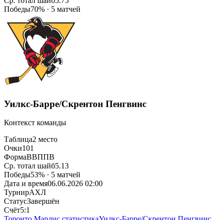
Ср. тотал шайб
5.75
Победы
70% · 5 матчей
Уилкс-Барре/Скрентон Пенгвинс
Контекст команды
Таблица
2 место
Очки
101
Форма
ВВППВ
Ср. тотал шайб
5.13
Победы
53% · 5 матчей
Дата и время
06.06.2026 02:00
Турнир
АХЛ
Статус
Завершён
Счёт
5:1
Торонто Марлис статистика
Уилкс-Барре/Скрентон Пенгвинс