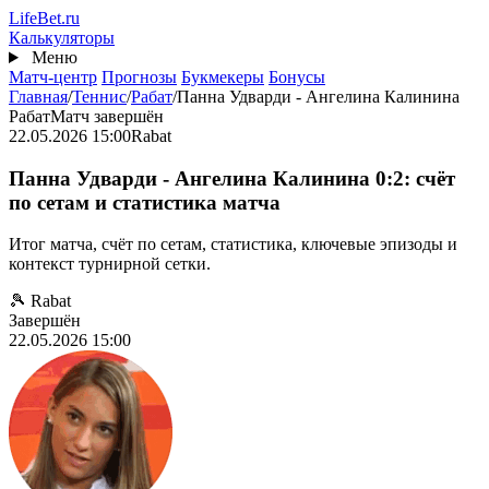
Перейти
Life
Bet
.ru
к
Калькуляторы
основному
Меню
содержанию
Матч-центр
Прогнозы
Букмекеры
Бонусы
Главная
/
Теннис
/
Рабат
/
Панна Удварди - Ангелина Калинина
Рабат
Матч завершён
22.05.2026 15:00
Rabat
Панна Удварди - Ангелина Калинина 0:2: счёт
по сетам и статистика матча
Итог матча, счёт по сетам, статистика, ключевые эпизоды и
контекст турнирной сетки.
🎾 Rabat
Завершён
22.05.2026 15:00