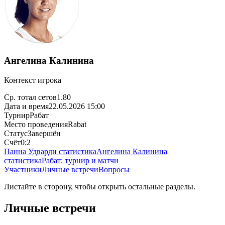
Ангелина Калинина
Контекст игрока
Ср. тотал сетов
1.80
Дата и время
22.05.2026 15:00
Турнир
Рабат
Место проведения
Rabat
Статус
Завершён
Счёт
0:2
Панна Удварди статистика
Ангелина Калинина
статистика
Рабат: турнир и матчи
Участники
Личные встречи
Вопросы
Листайте в сторону, чтобы открыть остальные разделы.
Личные встречи