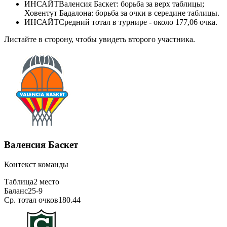
ИНСАЙТ
Валенсия Баскет: борьба за верх таблицы;
Ховентут Бадалона: борьба за очки в середине таблицы.
ИНСАЙТ
Средний тотал в турнире - около 177,06 очка.
Листайте в сторону, чтобы увидеть второго участника.
Валенсия Баскет
Контекст команды
Таблица
2 место
Баланс
25-9
Ср. тотал очков
180.44