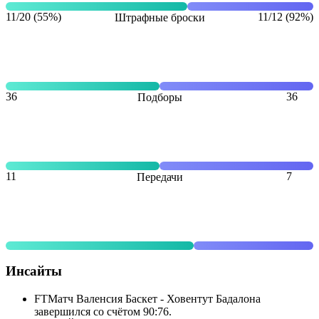
11/20 (55%)
11/12 (92%)
Штрафные броски
36
36
Подборы
11
7
Передачи
Инсайты
FT
Матч Валенсия Баскет - Ховентут Бадалона
завершился со счётом 90:76.