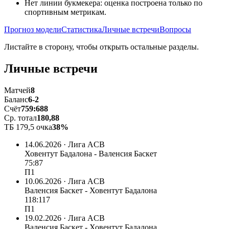
Нет линии букмекера: оценка построена только по
спортивным метрикам.
Прогноз модели
Статистика
Личные встречи
Вопросы
Листайте в сторону, чтобы открыть остальные разделы.
Личные встречи
Матчей
8
Баланс
6-2
Счёт
759:688
Ср. тотал
180,88
ТБ 179,5 очка
38%
14.06.2026 · Лига ACB
Ховентут Бадалона - Валенсия Баскет
75:87
П1
10.06.2026 · Лига ACB
Валенсия Баскет - Ховентут Бадалона
118:117
П1
19.02.2026 · Лига ACB
Валенсия Баскет - Ховентут Бадалона