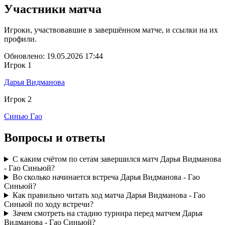
Участники матча
Игроки, участвовавшие в завершённом матче, и ссылки на их
профили.
Обновлено: 19.05.2026 17:44
Игрок 1
Дарья Видманова
Игрок 2
Синью Гао
Вопросы и ответы
С каким счётом по сетам завершился матч Дарья Видманова
- Гао Синьюй?
Во сколько начинается встреча Дарья Видманова - Гао
Синьюй?
Как правильно читать ход матча Дарья Видманова - Гао
Синьюй по ходу встречи?
Зачем смотреть на стадию турнира перед матчем Дарья
Видманова - Гао Синьюй?