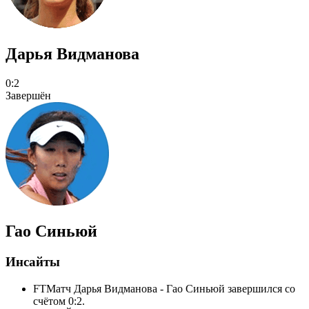
Дарья Видманова
0:2
Завершён
Гао Синьюй
Инсайты
FT
Матч Дарья Видманова - Гао Синьюй завершился со
счётом 0:2.